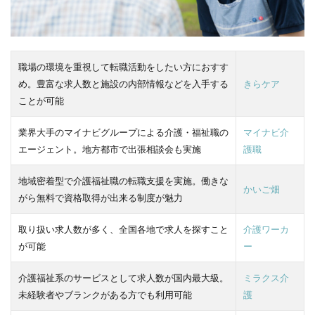
職場の環境を重視して転職活動をしたい方におすす
め。豊富な求人数と施設の内部情報などを入手する
きらケア
ことが可能
業界大手のマイナビグループによる介護・福祉職の
マイナビ介
エージェント。地方都市で出張相談会も実施
護職
地域密着型で介護福祉職の転職支援を実施。働きな
かいご畑
がら無料で資格取得が出来る制度が魅力
取り扱い求人数が多く、全国各地で求人を探すこと
介護ワーカ
が可能
ー
介護福祉系のサービスとして求人数が国内最大級。
ミラクス介
未経験者やブランクがある方でも利用可能
護