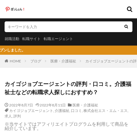
キーワード
就職活動
転職サイト
転職エージェント
就職活動
転職サイト
転職エージェント
カテゴリー
『ぱ
HOME
ブログ
医療・介護福祉
カイゴジョブエージェントの評
タグ
カイゴジョブエージェントの評判・口コミ。介護福
20代
日系グローバル企業
弁護士法人あおば
祉士などの転職求人探しにおすすめ？
怪しい
放射線技師人材バンク
料理人
2022年8月7日
2022年8月11日
医療・介護福祉
料金比較
断られた
新卒
新卒採用
既卒
カイゴジョブエージェント
,
介護福祉
,
口コミ
,
株式会社エス・エム・エス
,
日系グローバル
未経験
弁護士事務所
求人
,
評判
※当サイトではアフィリエイトプログラムを利用して商品を
東京労働経済組合
栄養士
栄養士ワーカー
紹介しています。
栄養士人材バンク
株式会社AXIS
株式会社DYM