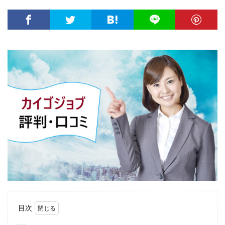
株式会社エス・エム・エス
株式会社エスエムエス
株式会社カメレオン
株式会社トライトキャリア
弁護士法人
建築施工管理士
株式会社リクルートメディカルキャリア
大学院
口コミ
合同労働組合ユニオン
吐き気が止まらない
営業職
固定残業代
土木施工管理士
声も聞きたくない
外資系
大学
大学中退者
失敗
平均年収
女性
嫌い
安い
専門学校
就活
就活エージェント
就職
就職shop
就職先
就職活動
工学技士人材バンク
株式会社ユニヴ
検査技師人材バンク
医療技術職
退職代行サービス
調理師
資格なし
転職
転職エージェント
転職サイト
転職活動
退職110番
目次
退職代行jobs
退職代行SARABA