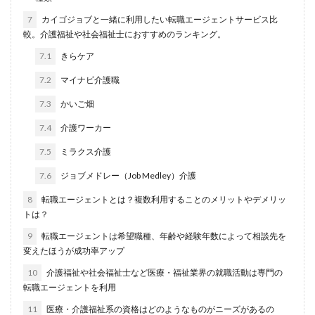
おすすめ
ジェイック
シェフ
しつこい
7
カイゴジョブと一緒に利用したい転職エージェントサービス比
較。介護福祉や社会福祉士におすすめのランキング。
しんぷる栄養士
スカウトサービス
スキル無し
7.1
きらケア
スタートアップ
ストレス
スポーツ
トラブル
お仕事ラボ
エンマン
ニート
PHARMASTAFF
7.2
マイナビ介護職
40代
CE
DYM就職
IT業界
JAIC
7.3
かいご畑
LITALICO仕事ナビ
ME
MEDFit
MT
OT
7.4
介護ワーカー
PT
エンジニア
PTOPSTワーカー
7.5
ミラクス介護
PTOT人材バンク
Re就活
RT
Simple株式会社
7.6
ジョブメドレー（Job Medley）介護
ST
インクル
エージェント
エイチエ
8
転職エージェントとは？複数利用することのメリットやデメリッ
エグゼクティブ
エニーキャリア株式会社
トは？
ナース人材バンク
ネルサポート
募集
9
転職エージェントは希望職種、年齢や経験年数によって相談先を
介護福祉士
リハビリ職
レバウェルリハビリ
変えたほうが成功率アップ
レバウェル看護
レバレジーズ株式会社
10
介護福祉や社会福祉士など医療・福祉業界の就職活動は専門の
転職エージェントを利用
わたしNEXT
一覧
中退
人材紹介
11
医療・介護福祉系の資格はどのようなものがニーズがあるの
介護ワーカー
介護福祉
介護職
リシュウカツ