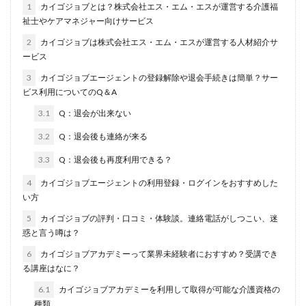
1
カイゴジョブとは？株式会社エス・エム・エスが運営する介護福
退職代行SARABAユニオン
退職代行ニコイチ
評判
祉士やケアマネジャー向けサービス
退職代行みやび
違法
違法性
都道府県別
2
カイゴジョブは株式会社エス・エム・エスが運営する人材紹介サ
障害者雇用
障害者雇用バンク
離れたい
ービス
電気工事施工管理士
非常識
頭痛がする
3
カイゴジョブエージェントの登録解除や退会手続きは簡単？サー
ビス利用についてのQ＆A
語学力
診療放射線技師
比較
相談
求人
3.1
Q：退会が出来ない
求人募集
涙が出る
無料
理学療法士
3.2
Q：退会後も連絡が来る
理系
男性
異業種
登録
監査法人
看護のお仕事
言語聴覚士
看護師
短大
3.3
Q：退会後も再度利用できる？
社会福祉士
第二新卒
管理栄養士
給料
4
カイゴジョブエージェントの利用登録・ログインをおすすめした
い方
臨床工学技士
臨床検査技師
英語力
5
カイゴジョブの評判・口コミ・体験談。連絡電話がしつこい、迷
薬キャリAGENT
薬剤師
厳しい
医療介護業界
惑と言う噂は？
30代
コンサルティング業界
ガーディアン
6
カイゴジョブアカデミーって業界未経験者におすすめ？受講でき
カイゴジョブエージェント
かいご畑
キャイドラ
る講座はなに？
きらケア
クズ
クラウド
クラッシャー上司
6.1
カイゴジョブアカデミーを利用して取得が可能な介護資格の
コンサルタント
コンサルティングファーム
サイト
種類