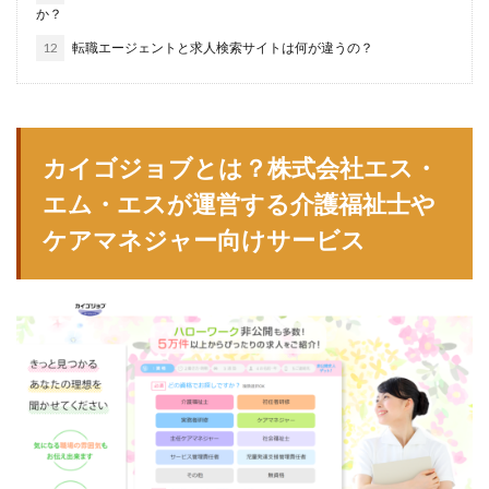
か？
仕事
仕事探し
体育会
体調不良
体験談
12
転職エージェントと求人検索サイトは何が違うの？
作業療法士
保育士
保育士人材バンク
信頼できる
公認会計士
准看護師
リタリコ
リクナビ薬剤師
ネルサポ退職代行
ベンチャー企業
ハイクラス
バイリンガル
ハタラクティブ
カイゴジョブとは？株式会社エス・
ビルメンテナンス
ビル設備管理技能士
エム・エスが運営する介護福祉士や
ファーネットキャリア
ファーマキャリア
ケアマネジャー向けサービス
ファルマスタッフ
ブラック企業
フリーター
マイナビコメディカル
リアルミーキャリア
マイナビジョブ20's
マイナビパートナーズ紹介
マイナビ介護職
マイナビ薬剤師
ミドルベンチャー
ミラクス介護
メガベンチャー
メドフィット
やばい
やばい会社
ランキング
顔を見るのも嫌