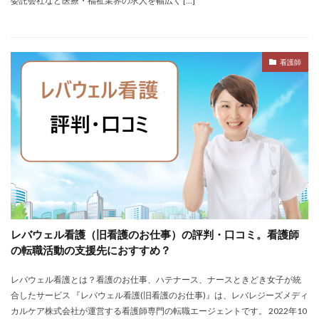
委託会社など医療・福祉業界の求人を幅広く […]
おすすめ
ジェイック
シェフ
しつこい
しんぷる栄養士
スカウトサービス
スキル無し
スタートアップ
ストレス
スポーツ
トラブル
看護師
お仕事ラボ
エンマン
ニート
PHARMASTAFF
40代
CE
DYM就職
IT業界
JAIC
LITALICO仕事ナビ
ME
MEDFit
MT
OT
PT
エンジニア
PTOPSTワーカー
PTOT人材バンク
Re就活
RT
Simple株式会社
ST
インクル
エージェント
エイチエ
エグゼクティブ
エニーキャリア株式会社
ナース人材バンク
ネルサポート
募集
レバウェル看護（旧看護のお仕事）の評判・口コミ。看護師
の転職活動の支援先におすすめ？
介護福祉士
リハビリ職
レバウェルリハビリ
レバウェル看護
レバレジーズ株式会社
レバウェル看護とは？看護のお仕事、ハテナース、ナースときどき女子が統
わたしNEXT
一覧
中退
人材紹介
合したサービス 『レバウェル看護(旧看護のお仕事)』は、レバレジーズメディ
カルケア株式会社が運営する看護師専門の転職エージェントです。 2022年10
介護ワーカー
介護福祉
介護職
リシュウカツ