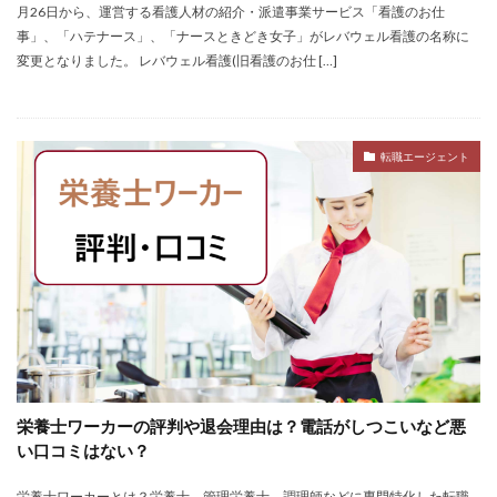
月26日から、運営する看護人材の紹介・派遣事業サービス「看護のお仕
仕事
仕事探し
体育会
体調不良
体験談
事」、「ハテナース」、「ナースときどき女子」がレバウェル看護の名称に
作業療法士
保育士
保育士人材バンク
変更となりました。 レバウェル看護(旧看護のお仕 […]
信頼できる
公認会計士
准看護師
リタリコ
リクナビ薬剤師
ネルサポ退職代行
ベンチャー企業
転職エージェント
ハイクラス
バイリンガル
ハタラクティブ
ビルメンテナンス
ビル設備管理技能士
ファーネットキャリア
ファーマキャリア
ファルマスタッフ
ブラック企業
フリーター
マイナビコメディカル
リアルミーキャリア
マイナビジョブ20's
マイナビパートナーズ紹介
マイナビ介護職
マイナビ薬剤師
ミドルベンチャー
ミラクス介護
メガベンチャー
メドフィット
栄養士ワーカーの評判や退会理由は？電話がしつこいなど悪
やばい
やばい会社
ランキング
い口コミはない？
顔を見るのも嫌
栄養士ワーカーとは？栄養士、管理栄養士、調理師などに専門特化した転職