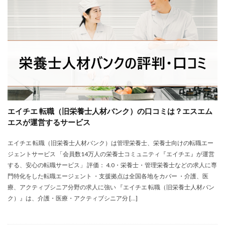
株式会社エス・エム・エス
株式会社エスエムエス
株式会社カメレオン
株式会社トライトキャリア
弁護士法人
建築施工管理士
株式会社リクルートメディカルキャリア
大学院
口コミ
合同労働組合ユニオン
吐き気が止まらない
営業職
固定残業代
土木施工管理士
声も聞きたくない
外資系
大学
大学中退者
エイチエ 転職（旧栄養士人材バンク）の口コミは？エスエム
失敗
平均年収
女性
嫌い
安い
エスが運営するサービス
専門学校
就活
就活エージェント
就職
エイチエ 転職（旧栄養士人材バンク）は管理栄養士、栄養士向けの転職エー
就職shop
就職先
就職活動
ジェントサービス 「会員数14万人の栄養士コミュニティ『エイチエ』が運営
工学技士人材バンク
株式会社ユニヴ
する、安心の転職サービス」 評価： 4.0・栄養士・管理栄養士などの求人に専
検査技師人材バンク
医療技術職
退職代行サービス
門特化をした転職エージェント ・支援拠点は全国各地をカバー ・介護、医
療、アクティブシニア分野の求人に強い 『エイチエ 転職（旧栄養士人材バン
調理師
資格なし
転職
転職エージェント
ク）』は、介護・医療・アクティブシニア分 […]
転職サイト
転職活動
退職110番
退職代行jobs
退職代行SARABA