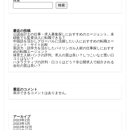
検索
検索
最近の投稿
公認会計士の仕事・求人募集探しにおすすめのエージェント。未
経験でも監査法人に転職できる？
中国語を活かしグローバルに活躍したい人におすすめの転職エー
ジェント・サイト比較
英語力・語学力を活かしたバイリンガル人材の仕事探しにおすす
めの転職エージェント
保育士人材バンクの評判。求人の質は良い？しつこいなど悪い口
コミはない？
ハタラクティブの評判・口コミはどう？非公開求人で紹介される
会社の質は良い？
最近のコメント
表示できるコメントはありません。
アーカイブ
2023年2月
2023年1月
2022年12月