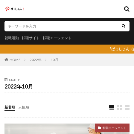
キーワード
就職活動
転職サイト
転職エージェント
就職活動
転職サイト
転職エージェント
カテゴリー
『ぱっしょん（passion
HOME
2022年
10月
タグ
MONTH
2022年10月
20代
日系グローバル企業
弁護士法人あおば
怪しい
放射線技師人材バンク
料理人
料金比較
断られた
新卒
新卒採用
既卒
新着順
人気順
日系グローバル
未経験
弁護士事務所
東京労働経済組合
栄養士
栄養士ワーカー
転職エージェント
栄養士人材バンク
株式会社AXIS
株式会社DYM