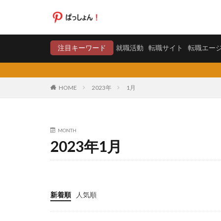
就職活動
転職サイト
注目キーワード
就職活動
転職サイト
転職エー
カテゴリー
HOME
2023年
1月
タグ
MONTH
20代
日系グ
2023年1月
料金比較
断
東京労働経済組合
株式会社エス・エ
弁護士法人
新着順
人気順
合同労働組合ユニ
声も聞きたくない