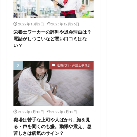
サービス
2022年10月2日
2025年12月26日
110番
栄養士ワーカーの評判や退会理由は？
評判
電話がしつこいなど悪い口コミはな
い？
離れたい
相談
求人
監査法人
退職代行・弁護士事務所
養士
給料
医療介護業界
畑
キャイドラ
ングファーム
ウトサービス
2022年7月12日
2022年7月12日
エンマン
職場は苦手な上司や人ばかり…顔を見
る・声を聞くのも嫌。動悸や震え、息
LICO仕事ナビ
ME
苦しさは病気のサイン？
Re就活
RT