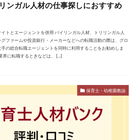
リンガル人材の仕事探しにおすすめ
ST
インクル
エージェント
エイチエ
エグゼクティブ
式会社
ナース人材バンク
ネルサポート
募集
介護福祉士
リ
レバウェル看護
レバレジーズ株式会社
わたしNEXT
一覧
イトとエージェントを併用 バイリンガル人材、トリリンガル人
護ワーカー
介護福祉
介護職
リシュウカツ
仕事
仕事探
ングファームや投資銀行・メーカーなどへの転職活動の際は、グロ
験談
作業療法士
保育士
保育士人材バンク
信頼できる
大手の総合転職エージェントを同時に利用することをお勧めしま
界に転職するときなどは、 […]
タリコ
リクナビ薬剤師
ネルサポ退職代行
ベンチャー企業
ハ
ハタラクティブ
ビルメンテナンス
ビル設備管理技能士
ファーネ
ファルマスタッフ
ブラック企業
フリーター
マイナビコメデ
ア
マイナビジョブ20's
マイナビパートナーズ紹介
マイナビ介護職
保育士・幼稚園教諭
ミドルベンチャー
ミラクス介護
メガベンチャー
メドフィット
ランキング
顔を見るのも嫌
検索