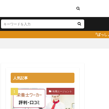
『ぱっしょん（passion）』
料理人
弁護士事務所
人気記事
株式会社DYM
イトキャリア
転職エージェント
コミ
嫌い
安い