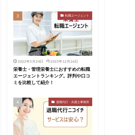
転職エージェント
リハビリ職
中退
し
体育会
公認会計士
イクラス
2022年5月24日
2025年12月26日
ットキャリア
栄養士・管理栄養士におすすめの転職
ィカル
エージェントランキング。評判や口コ
ミを比較して紹介！
やばい
退職代行・弁護士事務所