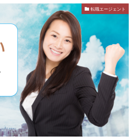
転職エージェント
活
就活エージェント
就職
就職shop
就職先
就職活動
ク
株式会社ユニヴ
検査技師人材バンク
医療技術職
退職代行
なし
転職
転職エージェント
転職サイト
転職活動
退職
退職代行SARABA
退職代行SARABAユニオン
退職代行ニコイチ
違法
違法性
都道府県別
障害者雇用
障害者雇用バンク
士
非常識
頭痛がする
語学力
診療放射線技師
比較
が出る
無料
理学療法士
理系
男性
異業種
登録
言語聴覚士
看護師
短大
社会福祉士
第二新卒
管理栄
臨床検査技師
英語力
薬キャリAGENT
薬剤師
厳しい
ルティング業界
ガーディアン
カイゴジョブエージェント
かいご
ズ
クラウド
クラッシャー上司
コンサルタント
コンサルティ
すめ
ジェイック
シェフ
しつこい
しんぷる栄養士
スカ
スタートアップ
ストレス
スポーツ
トラブル
お仕事ラボ
RMASTAFF
40代
CE
DYM就職
IT業界
JAIC
LITA
OT
PT
エンジニア
PTOPSTワーカー
PTOT人材バンク