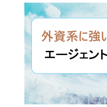
専門学校
就
工学技士人材バン
調理師
資格
退職代行jobs
退職代行みやび
電気工事施工管理
求人募集
涙
看護のお仕事
臨床工学技士
30代
コンサ
きらケア
ク
サイト
おす
スキル無し
ニート
PHA
MEDFit
MT