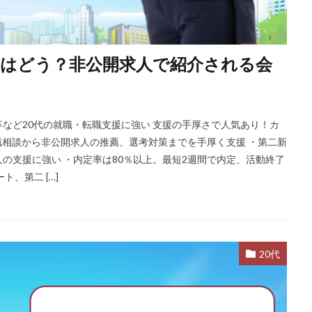
はどう？非公開求人で紹介される会
など20代の就職・転職支援に強い 支援の手厚さで人気あり！カ
・就職相談から非公開求人の推薦、選考対策までを手厚く支援 ・第二新
の支援に強い ・内定率は80％以上。最短2週間で内定、活動終了
、第二 […]
20代