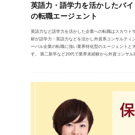
英語力・語学力を活かしたバイ
Simple株式会社
の転職エージェント
エニーキャリア株
レバウェルリハビ
英語力など語学力を活かした企業への転職はスカウトサ
人材紹介
介
材が語学力・英語力などを活かし外資系コンサルティ
体調不良
体
ーバル企業の転職に強い業界特化型のエージェントと
す。 第二新卒など20代で業界未経験から外資コンサル業
准看護師
リ
バイリンガル
ファーマキャリア
リアルミーキャリ
マイナビ薬剤師
やばい会社