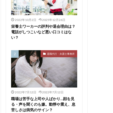
サービス
2022年10月2日
2025年12月26日
110番
栄養士ワーカーの評判や退会理由は？
評判
電話がしつこいなど悪い口コミはな
い？
離れたい
相談
求人
監査法人
退職代行・弁護士事務所
養士
給料
医療介護業界
畑
キャイドラ
ングファーム
ウトサービス
2022年7月12日
2022年7月12日
エンマン
職場は苦手な上司や人ばかり…顔を見
る・声を聞くのも嫌。動悸や震え、息
LICO仕事ナビ
ME
苦しさは病気のサイン？
Re就活
RT