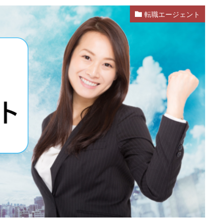
転職エージェント
活
就活エージェント
就職
就職shop
就職先
就職活動
ク
株式会社ユニヴ
検査技師人材バンク
医療技術職
退職代行
なし
転職
転職エージェント
転職サイト
転職活動
退職
退職代行SARABA
退職代行SARABAユニオン
退職代行ニコイチ
違法
違法性
都道府県別
障害者雇用
障害者雇用バンク
士
非常識
頭痛がする
語学力
診療放射線技師
比較
が出る
無料
理学療法士
理系
男性
異業種
登録
言語聴覚士
看護師
短大
社会福祉士
第二新卒
管理栄
臨床検査技師
英語力
薬キャリAGENT
薬剤師
厳しい
ルティング業界
ガーディアン
カイゴジョブエージェント
かいご
ズ
クラウド
クラッシャー上司
コンサルタント
コンサルティ
すめ
ジェイック
シェフ
しつこい
しんぷる栄養士
スカ
スタートアップ
ストレス
スポーツ
トラブル
お仕事ラボ
RMASTAFF
40代
CE
DYM就職
IT業界
JAIC
LITA
OT
PT
エンジニア
PTOPSTワーカー
PTOT人材バンク