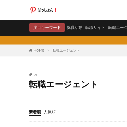
就職活動
転職サイト
注目キーワード
就職活動
転職サイト
転職エー
カテゴリー
HOME
転職エージェント
タグ
TAG
20代
日系グ
転職エージェント
料金比較
断
東京労働経済組合
株式会社エス・エ
弁護士法人
新着順
人気順
合同労働組合ユニ
声も聞きたくない