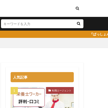
『ぱっしょん（passion）』プレ
料理人
弁護士事務所
人気記事
株式会社DYM
イトキャリア
転職エージェント
コミ
嫌い
安い