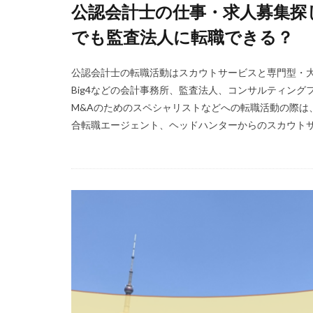
公認会計士の仕事・求人募集探
Simple株式会社
でも監査法人に転職できる？
エニーキャリア株
レバウェルリハビ
公認会計士の転職活動はスカウトサービスと専門型・大
人材紹介
介
Big4などの会計事務所、監査法人、コンサルティン
体調不良
体
M&Aのためのスペシャリストなどへの転職活動の際は
合転職エージェント、ヘッドハンターからのスカウトサー
准看護師
リ
バイリンガル
ファーマキャリア
リアルミーキャリ
マイナビ薬剤師
やばい会社