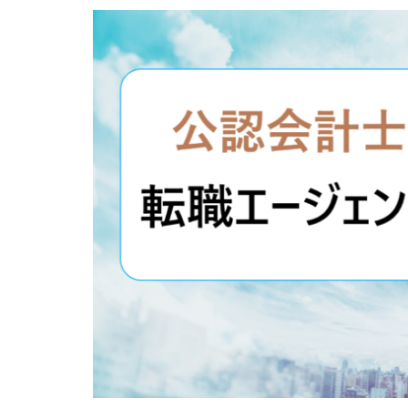
専門学校
就
工学技士人材バン
調理師
資格
退職代行jobs
退職代行みやび
電気工事施工管理
求人募集
涙
看護のお仕事
臨床工学技士
30代
コンサ
きらケア
ク
サイト
おす
スキル無し
ニート
PHA
MEDFit
MT