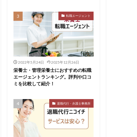
転職エージェント
リハビリ職
中退
し
体育会
公認会計士
イクラス
2022年5月24日
2025年12月26日
ットキャリア
栄養士・管理栄養士におすすめの転職
ィカル
エージェントランキング。評判や口コ
ミを比較して紹介！
やばい
退職代行・弁護士事務所