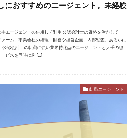
しにおすすめのエージェント。未経験
ST
インクル
エージェント
エイチエ
エグゼクティブ
式会社
ナース人材バンク
ネルサポート
募集
介護福祉士
リ
レバウェル看護
レバレジーズ株式会社
わたしNEXT
一覧
手エージェントの併用して利用 公認会計士の資格を活かして
護ワーカー
介護福祉
介護職
リシュウカツ
仕事
仕事探
グファーム、事業会社の経理・財務や経営企画、内部監査、あるいは
験談
作業療法士
保育士
保育士人材バンク
信頼できる
、公認会計士の転職に強い業界特化型のエージェントと大手の総
ビスを同時に利 […]
タリコ
リクナビ薬剤師
ネルサポ退職代行
ベンチャー企業
ハ
ハタラクティブ
ビルメンテナンス
ビル設備管理技能士
ファーネ
ファルマスタッフ
ブラック企業
フリーター
マイナビコメデ
ア
マイナビジョブ20's
マイナビパートナーズ紹介
マイナビ介護職
転職エージェント
ミドルベンチャー
ミラクス介護
メガベンチャー
メドフィット
ランキング
顔を見るのも嫌
検索