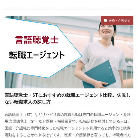
退職代行SARABAユニオン
退職代行ニコイチ
評判
退職代行みやび
違法
違法性
都道府県別
医療・介護福祉
障害者雇用
障害者雇用バンク
離れたい
電気工事施工管理士
非常識
頭痛がする
語学力
診療放射線技師
比較
相談
求人
求人募集
涙が出る
無料
理学療法士
理系
男性
異業種
登録
監査法人
看護のお仕事
言語聴覚士
看護師
短大
社会福祉士
第二新卒
管理栄養士
給料
臨床工学技士
臨床検査技師
英語力
言語聴覚士・STにおすすめの就職エージェント比較。失敗し
薬キャリAGENT
薬剤師
厳しい
医療介護業界
ない転職求人の探し方
30代
コンサルティング業界
ガーディアン
言語聴覚士（ST）などリハビリ職の就職活動は専門の転職エージェントを利
カイゴジョブエージェント
かいご畑
キャイドラ
用 言語聴覚士（ST）など医療・福祉業界で、転職活動を検討している人は、
きらケア
クズ
クラウド
クラッシャー上司
医療・介護職に専門特化をした転職エージェントを利用すると効率的に就職
活動をすることが出来るはずです。 医療・介護業界と言っても、求職者の方
コンサルタント
コンサルティングファーム
サイト