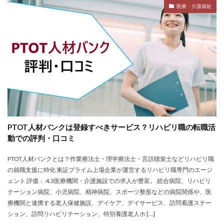
医療・介護福祉
株式会社エス・エム・エス
株式会社エスエムエス
株式会社カメレオン
株式会社トライトキャリア
弁護士法人
建築施工管理士
株式会社リクルートメディカルキャリア
大学院
口コミ
合同労働組合ユニオン
吐き気が止まらない
営業職
固定残業代
土木施工管理士
声も聞きたくない
外資系
大学
大学中退者
失敗
平均年収
女性
嫌い
安い
PTOT人材バンクは登録すべきサービス？リハビリ職の転職活
専門学校
就活
就活エージェント
就職
動での評判・口コミ
就職shop
就職先
就職活動
PTOT人材バンクとは？作業療法士・理学療法士・言語聴覚士などリハビリ職
工学技士人材バンク
株式会社ユニヴ
の就職支援に特化 東証プライム上場企業が運営するリハビリ職専門のエージ
検査技師人材バンク
医療技術職
退職代行サービス
ェント 評価： 4.3医療機関・介護施設での求人が豊富。 総合病院、リハビリ
調理師
資格なし
転職
転職エージェント
テーション病院、小児病院、精神病院、スポーツ整形などの病院関係や、医
療機関と連携する老人保健施設、デイケア、デイサービス、訪問看護ステー
転職サイト
転職活動
退職110番
ション、訪問リハビリテーション、特別養護老人ホ […]
退職代行jobs
退職代行SARABA