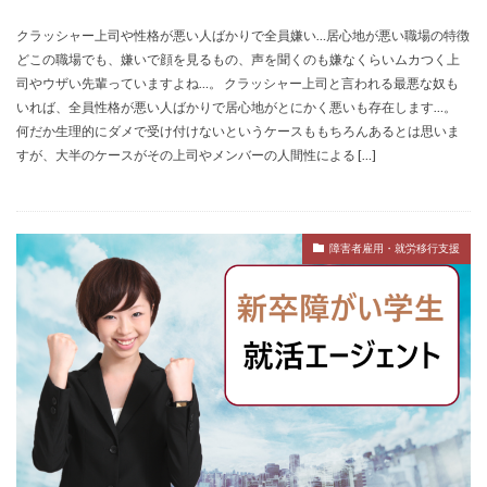
検索
クラッシャー上司や性格が悪い人ばかりで全員嫌い…居心地が悪い職場の特徴
どこの職場でも、嫌いで顔を見るもの、声を聞くのも嫌なくらいムカつく上
司やウザい先輩っていますよね…。 クラッシャー上司と言われる最悪な奴も
いれば、全員性格が悪い人ばかりで居心地がとにかく悪いも存在します…。
何だか生理的にダメで受け付けないというケースももちろんあるとは思いま
すが、大半のケースがその上司やメンバーの人間性による […]
障害者雇用・就労移行支援