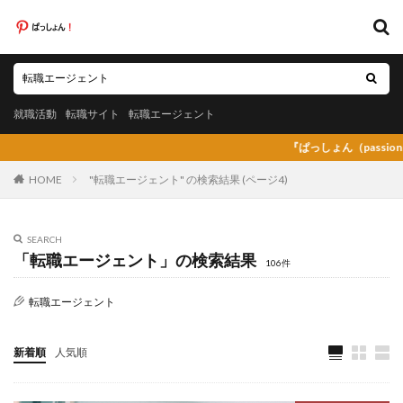
キーワード
就職活動
転職サイト
転職エージェント
就職活動
転職サイト
転職エージェント
カテゴリー
『ぱっしょん（passion）』プレオープン
HOME
"転職エージェント" の検索結果 (ページ4)
タグ
SEARCH
「転職エージェント」の検索結果
20代
日系グローバル企業
弁護士法人あおば
106件
怪しい
放射線技師人材バンク
料理人
転職エージェント
料金比較
断られた
新卒
新卒採用
既卒
日系グローバル
未経験
弁護士事務所
新着順
人気順
東京労働経済組合
栄養士
栄養士ワーカー
栄養士人材バンク
株式会社AXIS
株式会社DYM