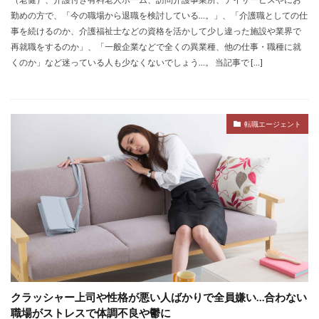
勤めの方で、「今の職場から退職を検討している…。」、「介護職としての仕
仕事
仕事探し
体育会
体調不良
体験談
事を続けるのか、介護福祉士などの資格を活かして少し違った施設や業界で
作業療法士
保育士
保育士人材バンク
再就職をするのか」、「一般企業などで全くの異業種、他の仕事・職種に就
信頼できる
公認会計士
准看護師
リタリコ
くのか」など迷っている人も少なくないでしょう…。 当記事で […]
リクナビ薬剤師
ネルサポ退職代行
ベンチャー企業
ハイクラス
バイリンガル
ハタラクティブ
ビルメンテナンス
ビル設備管理技能士
転職エージェント
ファーネットキャリア
ファーマキャリア
ファルマスタッフ
ブラック企業
フリーター
マイナビコメディカル
リアルミーキャリア
マイナビジョブ20's
マイナビパートナーズ紹介
マイナビ介護職
マイナビ薬剤師
ミドルベンチャー
ミラクス介護
メガベンチャー
メドフィット
やばい
やばい会社
ランキング
顔を見るのも嫌
クラッシャー上司や性格が悪い人ばかりで全員嫌い…合わない
職場がストレスで体調不良や鬱に