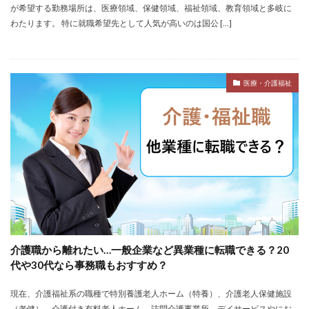
が希望する勤務場所は、医療領域、保健領域、福祉領域、教育領域と多岐に
おすすめ
ジェイック
シェフ
しつこい
わたります。 特に就職希望先として人気が高いのは国公 […]
しんぷる栄養士
スカウトサービス
スキル無し
スタートアップ
ストレス
スポーツ
トラブル
お仕事ラボ
エンマン
ニート
PHARMASTAFF
医療・介護福祉
40代
CE
DYM就職
IT業界
JAIC
LITALICO仕事ナビ
ME
MEDFit
MT
OT
PT
エンジニア
PTOPSTワーカー
PTOT人材バンク
Re就活
RT
Simple株式会社
ST
インクル
エージェント
エイチエ
エグゼクティブ
エニーキャリア株式会社
ナース人材バンク
ネルサポート
募集
介護福祉士
リハビリ職
レバウェルリハビリ
介護職から離れたい…一般企業など異業種に転職できる？20
レバウェル看護
レバレジーズ株式会社
代や30代なら事務職もおすすめ？
わたしNEXT
一覧
中退
人材紹介
現在、介護福祉系の職種で特別養護老人ホーム（特養）、介護老人保健施設
介護ワーカー
介護福祉
介護職
リシュウカツ
（老健）、介護付き有料老人ホーム、訪問介護事業所、デイサービスやにお