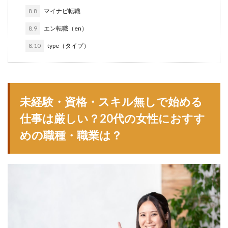
8.8
マイナビ転職
仕事
仕事探し
体育会
体調不良
体験談
作業療法士
保育士
保育士人材バンク
8.9
エン転職（en）
信頼できる
公認会計士
准看護師
リタリコ
8.10
type（タイプ）
リクナビ薬剤師
ネルサポ退職代行
ベンチャー企業
ハイクラス
バイリンガル
ハタラクティブ
ビルメンテナンス
ビル設備管理技能士
未経験・資格・スキル無しで始める
ファーネットキャリア
ファーマキャリア
仕事は厳しい？20代の女性におすす
ファルマスタッフ
ブラック企業
フリーター
めの職種・職業は？
マイナビコメディカル
リアルミーキャリア
マイナビジョブ20's
マイナビパートナーズ紹介
マイナビ介護職
マイナビ薬剤師
ミドルベンチャー
ミラクス介護
メガベンチャー
メドフィット
やばい
やばい会社
ランキング
顔を見るのも嫌