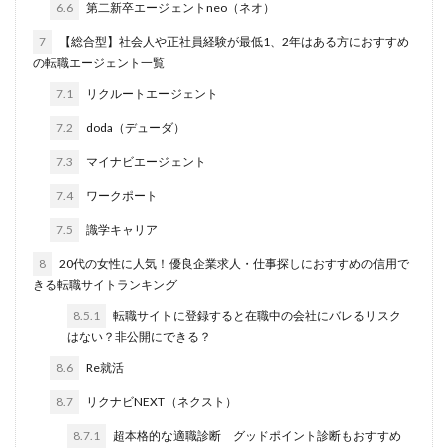
6.6
第二新卒エージェントneo（ネオ）
おすすめ
ジェイック
シェフ
しつこい
7
【総合型】社会人や正社員経験が最低1、2年はある方におすすめ
しんぷる栄養士
スカウトサービス
スキル無し
の転職エージェント一覧
スタートアップ
ストレス
スポーツ
トラブル
7.1
リクルートエージェント
お仕事ラボ
エンマン
ニート
PHARMASTAFF
7.2
doda（デューダ）
40代
CE
DYM就職
IT業界
JAIC
7.3
マイナビエージェント
LITALICO仕事ナビ
ME
MEDFit
MT
OT
7.4
ワークポート
PT
エンジニア
PTOPSTワーカー
7.5
識学キャリア
PTOT人材バンク
Re就活
RT
Simple株式会社
ST
インクル
エージェント
エイチエ
8
20代の女性に人気！優良企業求人・仕事探しにおすすめの信用で
きる転職サイトランキング
エグゼクティブ
エニーキャリア株式会社
8.5.1
転職サイトに登録すると在職中の会社にバレるリスク
ナース人材バンク
ネルサポート
募集
はない？非公開にできる？
介護福祉士
リハビリ職
レバウェルリハビリ
8.6
Re就活
レバウェル看護
レバレジーズ株式会社
8.7
リクナビNEXT（ネクスト）
わたしNEXT
一覧
中退
人材紹介
8.7.1
超本格的な適職診断 グッドポイント診断もおすすめ
介護ワーカー
介護福祉
介護職
リシュウカツ