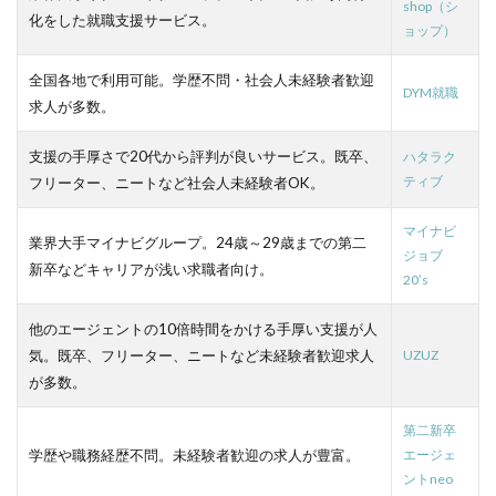
shop（シ
化をした就職支援サービス。
ョップ）
全国各地で利用可能。学歴不問・社会人未経験者歓迎
DYM就職
求人が多数。
支援の手厚さで20代から評判が良いサービス。既卒、
ハタラク
ティブ
フリーター、ニートなど社会人未経験者OK。
マイナビ
業界大手マイナビグループ。24歳～29歳までの第二
ジョブ
新卒などキャリアが浅い求職者向け。
20’s
他のエージェントの10倍時間をかける手厚い支援が人
気。既卒、フリーター、ニートなど未経験者歓迎求人
UZUZ
が多数。
第二新卒
学歴や職務経歴不問。未経験者歓迎の求人が豊富。
エージェ
ントneo