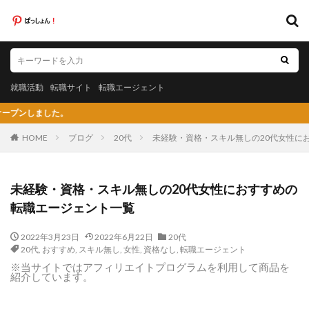
キーワード
就職活動
転職サイト
転職エージェント
就職活動
転職サイト
転職エージェント
カテゴリー
『
HOME
ブログ
20代
未経験・資格・スキル無しの20代女性に
タグ
未経験・資格・スキル無しの20代女性におすすめの
20代
日系グローバル企業
弁護士法人あおば
転職エージェント一覧
怪しい
放射線技師人材バンク
料理人
2022年3月23日
2022年6月22日
20代
料金比較
断られた
新卒
新卒採用
既卒
20代
,
おすすめ
,
スキル無し
,
女性
,
資格なし
,
転職エージェント
日系グローバル
未経験
弁護士事務所
※当サイトではアフィリエイトプログラムを利用して商品を
紹介しています。
東京労働経済組合
栄養士
栄養士ワーカー
栄養士人材バンク
株式会社AXIS
株式会社DYM