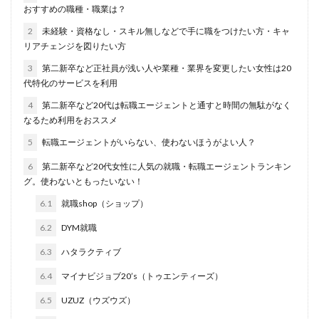
おすすめの職種・職業は？
退職代行SARABAユニオン
退職代行ニコイチ
評判
2
未経験・資格なし・スキル無しなどで手に職をつけたい方・キャ
退職代行みやび
違法
違法性
都道府県別
リアチェンジを図りたい方
障害者雇用
障害者雇用バンク
離れたい
3
第二新卒など正社員が浅い人や業種・業界を変更したい女性は20
電気工事施工管理士
非常識
頭痛がする
代特化のサービスを利用
語学力
診療放射線技師
比較
相談
求人
4
第二新卒など20代は転職エージェントと通すと時間の無駄がなく
なるため利用をおススメ
求人募集
涙が出る
無料
理学療法士
5
転職エージェントがいらない、使わないほうがよい人？
理系
男性
異業種
登録
監査法人
看護のお仕事
言語聴覚士
看護師
短大
6
第二新卒など20代女性に人気の就職・転職エージェントランキン
グ。使わないともったいない！
社会福祉士
第二新卒
管理栄養士
給料
6.1
就職shop（ショップ）
臨床工学技士
臨床検査技師
英語力
6.2
DYM就職
薬キャリAGENT
薬剤師
厳しい
医療介護業界
30代
コンサルティング業界
ガーディアン
6.3
ハタラクティブ
カイゴジョブエージェント
かいご畑
キャイドラ
6.4
マイナビジョブ20’s（トゥエンティーズ）
きらケア
クズ
クラウド
クラッシャー上司
6.5
UZUZ（ウズウズ）
コンサルタント
コンサルティングファーム
サイト