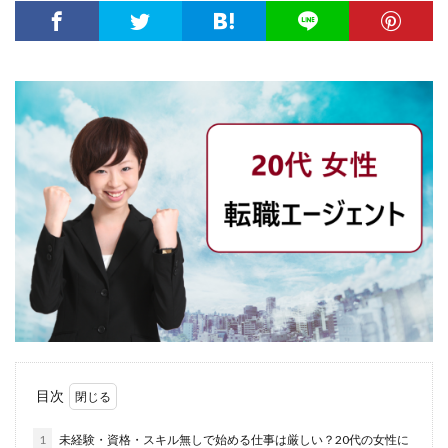
株式会社エス・エム・エス
株式会社エスエムエス
株式会社カメレオン
株式会社トライトキャリア
弁護士法人
建築施工管理士
株式会社リクルートメディカルキャリア
大学院
口コミ
合同労働組合ユニオン
吐き気が止まらない
営業職
固定残業代
土木施工管理士
声も聞きたくない
外資系
大学
大学中退者
失敗
平均年収
女性
嫌い
安い
専門学校
就活
就活エージェント
就職
就職shop
就職先
就職活動
工学技士人材バンク
株式会社ユニヴ
検査技師人材バンク
医療技術職
退職代行サービス
調理師
資格なし
転職
転職エージェント
目次
転職サイト
転職活動
退職110番
退職代行jobs
退職代行SARABA
1
未経験・資格・スキル無しで始める仕事は厳しい？20代の女性に