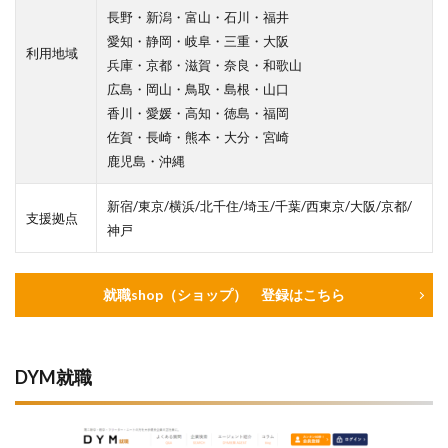
長野・新潟・富山・石川・福井
愛知・静岡・岐阜・三重・大阪
利用地域
兵庫・京都・滋賀・奈良・和歌山
広島・岡山・鳥取・島根・山口
香川・愛媛・高知・徳島・福岡
佐賀・長崎・熊本・大分・宮崎
鹿児島・沖縄
新宿/東京/横浜/北千住/埼玉/千葉/西東京/大阪/京都/
支援拠点
神戸
就職shop（ショップ） 登録はこちら
DYM就職