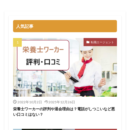
退職代行SARABAユニオン
退職代行ニコイチ
評判
退職代行みやび
違法
違法性
都道府県別
障害者雇用
障害者雇用バンク
離れたい
人気記事
電気工事施工管理士
非常識
頭痛がする
語学力
診療放射線技師
比較
相談
求人
転職エージェント
求人募集
涙が出る
無料
理学療法士
理系
男性
異業種
登録
監査法人
看護のお仕事
言語聴覚士
看護師
短大
社会福祉士
第二新卒
管理栄養士
給料
臨床工学技士
臨床検査技師
英語力
薬キャリAGENT
薬剤師
厳しい
医療介護業界
30代
コンサルティング業界
ガーディアン
2022年10月2日
2025年12月26日
栄養士ワーカーの評判や退会理由は？電話がしつこいなど悪
カイゴジョブエージェント
かいご畑
キャイドラ
い口コミはない？
きらケア
クズ
クラウド
クラッシャー上司
コンサルタント
コンサルティングファーム
サイト