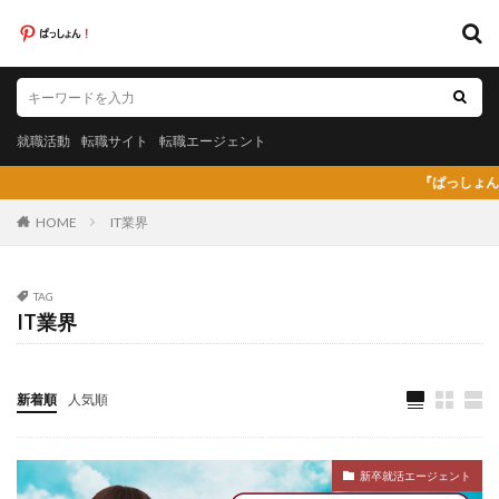
キーワード
就職活動
転職サイト
転職エージェント
就職活動
転職サイト
転職エージェント
カテゴリー
『ぱっしょん（pass
HOME
IT業界
タグ
TAG
IT業界
20代
日系グローバル企業
弁護士法人あおば
怪しい
放射線技師人材バンク
料理人
料金比較
断られた
新卒
新卒採用
既卒
新着順
人気順
日系グローバル
未経験
弁護士事務所
東京労働経済組合
栄養士
栄養士ワーカー
新卒就活エージェント
栄養士人材バンク
株式会社AXIS
株式会社DYM