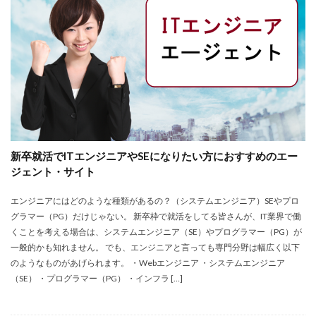
株式会社エス・エム・エス
株式会社エスエムエス
株式会社カメレオン
株式会社トライトキャリア
弁護士法人
建築施工管理士
株式会社リクルートメディカルキャリア
大学院
口コミ
合同労働組合ユニオン
吐き気が止まらない
営業職
固定残業代
土木施工管理士
声も聞きたくない
外資系
大学
大学中退者
新卒就活でITエンジニアやSEになりたい方におすすめのエー
失敗
平均年収
女性
嫌い
安い
ジェント・サイト
専門学校
就活
就活エージェント
就職
エンジニアにはどのような種類があるの？（システムエンジニア）SEやプロ
就職shop
就職先
就職活動
グラマー（PG）だけじゃない。 新卒枠で就活をしてる皆さんが、IT業界で働
工学技士人材バンク
株式会社ユニヴ
くことを考える場合は、システムエンジニア（SE）やプログラマー（PG）が
検査技師人材バンク
医療技術職
退職代行サービス
一般的かも知れません。 でも、エンジニアと言っても専門分野は幅広く以下
のようなものがあげられます。 ・Webエンジニア ・システムエンジニア
調理師
資格なし
転職
転職エージェント
（SE） ・プログラマー（PG） ・インフラ […]
転職サイト
転職活動
退職110番
退職代行jobs
退職代行SARABA