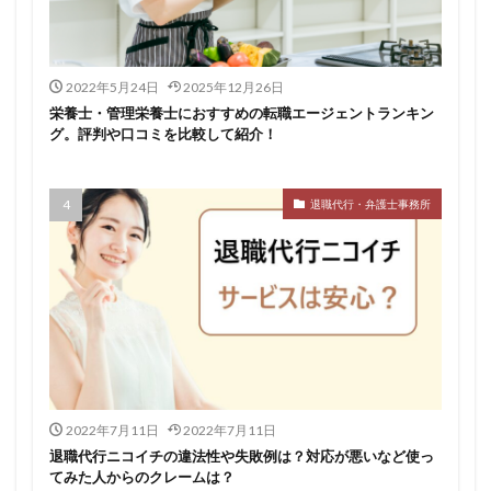
仕事
仕事探し
体育会
体調不良
体験談
作業療法士
保育士
保育士人材バンク
2022年5月24日
2025年12月26日
信頼できる
公認会計士
准看護師
リタリコ
栄養士・管理栄養士におすすめの転職エージェントランキン
リクナビ薬剤師
ネルサポ退職代行
ベンチャー企業
グ。評判や口コミを比較して紹介！
ハイクラス
バイリンガル
ハタラクティブ
ビルメンテナンス
ビル設備管理技能士
退職代行・弁護士事務所
ファーネットキャリア
ファーマキャリア
ファルマスタッフ
ブラック企業
フリーター
マイナビコメディカル
リアルミーキャリア
マイナビジョブ20's
マイナビパートナーズ紹介
マイナビ介護職
マイナビ薬剤師
ミドルベンチャー
ミラクス介護
メガベンチャー
メドフィット
やばい
やばい会社
ランキング
2022年7月11日
2022年7月11日
顔を見るのも嫌
退職代行ニコイチの違法性や失敗例は？対応が悪いなど使っ
てみた人からのクレームは？