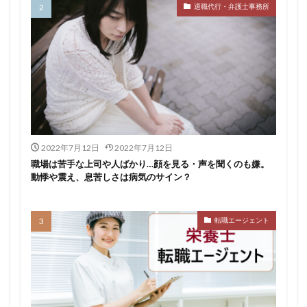
退職代行・弁護士事務所
おすすめ
ジェイック
シェフ
しつこい
しんぷる栄養士
スカウトサービス
スキル無し
スタートアップ
ストレス
スポーツ
トラブル
お仕事ラボ
エンマン
ニート
PHARMASTAFF
40代
CE
DYM就職
IT業界
JAIC
LITALICO仕事ナビ
ME
MEDFit
MT
OT
PT
エンジニア
PTOPSTワーカー
2022年7月12日
2022年7月12日
PTOT人材バンク
Re就活
RT
Simple株式会社
職場は苦手な上司や人ばかり…顔を見る・声を聞くのも嫌。
動悸や震え、息苦しさは病気のサイン？
ST
インクル
エージェント
エイチエ
エグゼクティブ
エニーキャリア株式会社
ナース人材バンク
ネルサポート
募集
転職エージェント
介護福祉士
リハビリ職
レバウェルリハビリ
レバウェル看護
レバレジーズ株式会社
わたしNEXT
一覧
中退
人材紹介
介護ワーカー
介護福祉
介護職
リシュウカツ