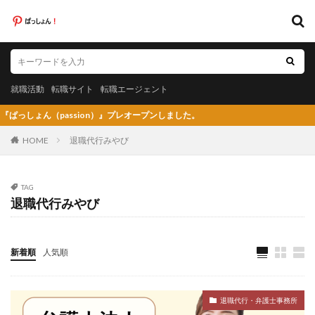
キーワード
就職活動
転職サイト
転職エージェント
就職活動
転職サイト
転職エージェント
カテゴリー
ょん（passion）』プレオープンしました。
HOME
退職代行みやび
タグ
TAG
退職代行みやび
20代
日系グローバル企業
弁護士法人あおば
怪しい
放射線技師人材バンク
料理人
料金比較
断られた
新卒
新卒採用
既卒
新着順
人気順
日系グローバル
未経験
弁護士事務所
東京労働経済組合
栄養士
栄養士ワーカー
退職代行・弁護士事務所
栄養士人材バンク
株式会社AXIS
株式会社DYM