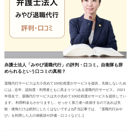
株式会社エス・エム・エス
株式会社エスエムエス
株式会社カメレオン
株式会社トライトキャリア
弁護士法人
建築施工管理士
株式会社リクルートメディカルキャリア
大学院
口コミ
合同労働組合ユニオン
吐き気が止まらない
営業職
固定残業代
土木施工管理士
声も聞きたくない
外資系
大学
大学中退者
弁護士法人「みやび退職代行」の評判・口コミ。自衛隊も辞
失敗
平均年収
女性
嫌い
安い
められるという口コミの真相？
専門学校
就活
就活エージェント
就職
退職代行サービスは大小含めて100社程度がサービスを提供。失敗しないため
就職shop
就職先
就職活動
には… 近年、認知度・利用者ともに高まりつつある退職代行サービス。 2021
工学技士人材バンク
株式会社ユニヴ
年現在で、退職代行サービスは大小含めて100社程度がサービスを提供してい
検査技師人材バンク
医療技術職
退職代行サービス
ます。 利用料金もかかりますし、せっかく第三者へ依頼するのであれば失
敗・後悔だけは絶対にしたくはないですよね⁉ 当記事では、『退職代行みや
調理師
資格なし
転職
転職エージェント
び』を利用した人の体験談や評価・口コミなど […]
転職サイト
転職活動
退職110番
退職代行jobs
退職代行SARABA