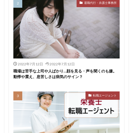
退職代行・弁護士事務所
おすすめ
ジェイック
シェフ
しつこい
しんぷる栄養士
スカウトサービス
スキル無し
スタートアップ
ストレス
スポーツ
トラブル
お仕事ラボ
エンマン
ニート
PHARMASTAFF
40代
CE
DYM就職
IT業界
JAIC
LITALICO仕事ナビ
ME
MEDFit
MT
OT
PT
エンジニア
PTOPSTワーカー
2022年7月12日
2022年7月12日
PTOT人材バンク
Re就活
RT
Simple株式会社
職場は苦手な上司や人ばかり…顔を見る・声を聞くのも嫌。
動悸や震え、息苦しさは病気のサイン？
ST
インクル
エージェント
エイチエ
エグゼクティブ
エニーキャリア株式会社
ナース人材バンク
ネルサポート
募集
転職エージェント
介護福祉士
リハビリ職
レバウェルリハビリ
レバウェル看護
レバレジーズ株式会社
わたしNEXT
一覧
中退
人材紹介
介護ワーカー
介護福祉
介護職
リシュウカツ