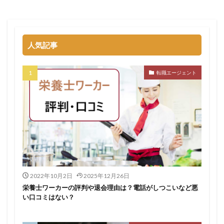
退職代行SARABAユニオン
退職代行ニコイチ
評判
退職代行みやび
違法
違法性
都道府県別
障害者雇用
障害者雇用バンク
離れたい
人気記事
電気工事施工管理士
非常識
頭痛がする
語学力
診療放射線技師
比較
相談
求人
転職エージェント
求人募集
涙が出る
無料
理学療法士
理系
男性
異業種
登録
監査法人
看護のお仕事
言語聴覚士
看護師
短大
社会福祉士
第二新卒
管理栄養士
給料
臨床工学技士
臨床検査技師
英語力
薬キャリAGENT
薬剤師
厳しい
医療介護業界
30代
コンサルティング業界
ガーディアン
2022年10月2日
2025年12月26日
栄養士ワーカーの評判や退会理由は？電話がしつこいなど悪
カイゴジョブエージェント
かいご畑
キャイドラ
い口コミはない？
きらケア
クズ
クラウド
クラッシャー上司
コンサルタント
コンサルティングファーム
サイト