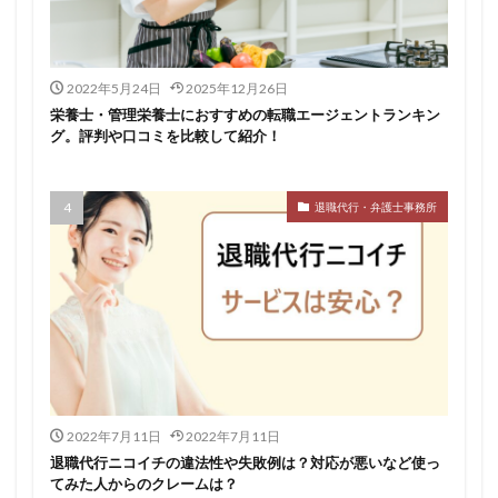
仕事
仕事探し
体育会
体調不良
体験談
作業療法士
保育士
保育士人材バンク
2022年5月24日
2025年12月26日
信頼できる
公認会計士
准看護師
リタリコ
栄養士・管理栄養士におすすめの転職エージェントランキン
リクナビ薬剤師
ネルサポ退職代行
ベンチャー企業
グ。評判や口コミを比較して紹介！
ハイクラス
バイリンガル
ハタラクティブ
ビルメンテナンス
ビル設備管理技能士
退職代行・弁護士事務所
ファーネットキャリア
ファーマキャリア
ファルマスタッフ
ブラック企業
フリーター
マイナビコメディカル
リアルミーキャリア
マイナビジョブ20's
マイナビパートナーズ紹介
マイナビ介護職
マイナビ薬剤師
ミドルベンチャー
ミラクス介護
メガベンチャー
メドフィット
やばい
やばい会社
ランキング
2022年7月11日
2022年7月11日
顔を見るのも嫌
退職代行ニコイチの違法性や失敗例は？対応が悪いなど使っ
てみた人からのクレームは？