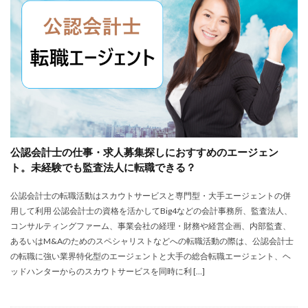
株式会社エス・エム・エス
株式会社エスエムエス
株式会社カメレオン
株式会社トライトキャリア
弁護士法人
建築施工管理士
株式会社リクルートメディカルキャリア
大学院
口コミ
合同労働組合ユニオン
吐き気が止まらない
営業職
固定残業代
土木施工管理士
声も聞きたくない
外資系
大学
大学中退者
公認会計士の仕事・求人募集探しにおすすめのエージェン
失敗
平均年収
女性
嫌い
安い
ト。未経験でも監査法人に転職できる？
専門学校
就活
就活エージェント
就職
公認会計士の転職活動はスカウトサービスと専門型・大手エージェントの併
就職shop
就職先
就職活動
用して利用 公認会計士の資格を活かしてBig4などの会計事務所、監査法人、
工学技士人材バンク
株式会社ユニヴ
コンサルティングファーム、事業会社の経理・財務や経営企画、内部監査、
検査技師人材バンク
医療技術職
退職代行サービス
あるいはM&Aのためのスペシャリストなどへの転職活動の際は、公認会計士
の転職に強い業界特化型のエージェントと大手の総合転職エージェント、ヘ
調理師
資格なし
転職
転職エージェント
ッドハンターからのスカウトサービスを同時に利 […]
転職サイト
転職活動
退職110番
退職代行jobs
退職代行SARABA