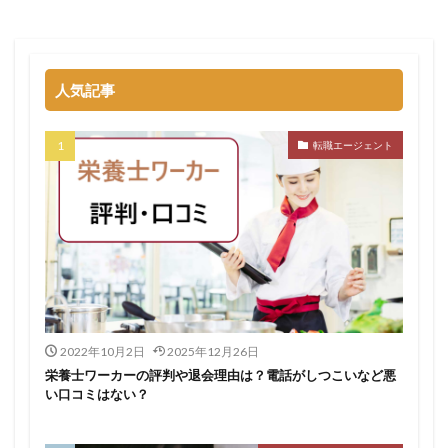
退職代行SARABAユニオン
退職代行ニコイチ
評判
退職代行みやび
違法
違法性
都道府県別
障害者雇用
障害者雇用バンク
離れたい
人気記事
電気工事施工管理士
非常識
頭痛がする
語学力
診療放射線技師
比較
相談
求人
転職エージェント
求人募集
涙が出る
無料
理学療法士
理系
男性
異業種
登録
監査法人
看護のお仕事
言語聴覚士
看護師
短大
社会福祉士
第二新卒
管理栄養士
給料
臨床工学技士
臨床検査技師
英語力
薬キャリAGENT
薬剤師
厳しい
医療介護業界
30代
コンサルティング業界
ガーディアン
2022年10月2日
2025年12月26日
栄養士ワーカーの評判や退会理由は？電話がしつこいなど悪
カイゴジョブエージェント
かいご畑
キャイドラ
い口コミはない？
きらケア
クズ
クラウド
クラッシャー上司
コンサルタント
コンサルティングファーム
サイト