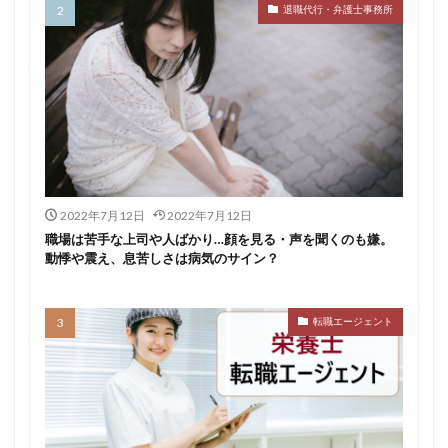
退職代行・弁護士事務所
おすすめ
ジェイック
シェフ
しつこい
しんぷる栄養士
スカウトサービス
スキル無し
スタートアップ
ストレス
スポーツ
トラブル
お仕事ラボ
エンマン
ニート
PHARMASTAFF
40代
CE
DYM就職
IT業界
JAIC
LITALICO仕事ナビ
ME
MEDFit
MT
OT
PT
エンジニア
PTOPSTワーカー
2022年7月12日
2022年7月12日
PTOT人材バンク
Re就活
RT
Simple株式会社
職場は苦手な上司や人ばかり…顔を見る・声を聞くのも嫌。
動悸や震え、息苦しさは病気のサイン？
ST
インクル
エージェント
エイチエ
エグゼクティブ
エニーキャリア株式会社
ナース人材バンク
ネルサポート
募集
転職エージェント
介護福祉士
リハビリ職
レバウェルリハビリ
レバウェル看護
レバレジーズ株式会社
わたしNEXT
一覧
中退
人材紹介
介護ワーカー
介護福祉
介護職
リシュウカツ