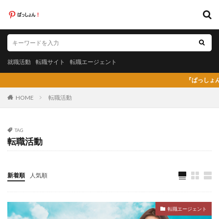
キーワード
就職活動
転職サイト
転職エージェント
就職活動
転職サイト
転職エージェント
カテゴリー
『ぱっしょん（pass
HOME
転職活動
タグ
TAG
転職活動
20代
日系グローバル企業
弁護士法人あおば
怪しい
放射線技師人材バンク
料理人
料金比較
断られた
新卒
新卒採用
既卒
新着順
人気順
日系グローバル
未経験
弁護士事務所
東京労働経済組合
栄養士
栄養士ワーカー
転職エージェント
栄養士人材バンク
株式会社AXIS
株式会社DYM