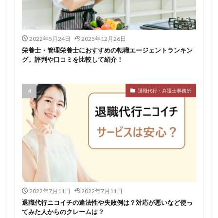
仕事
仕事探し
体育会
体調不良
体験談
作業療法士
保育士
保育士人材バンク
2022年5月24日
2025年12月26日
信頼できる
公認会計士
准看護師
リタリコ
栄養士・管理栄養士におすすめの転職エージェントランキン
リクナビ薬剤師
ネルサポ退職代行
ベンチャー企業
グ。評判や口コミを比較して紹介！
ハイクラス
バイリンガル
ハタラクティブ
ビルメンテナンス
ビル設備管理技能士
退職代行・弁護士事務所
ファーネットキャリア
ファーマキャリア
ファルマスタッフ
ブラック企業
フリーター
マイナビコメディカル
リアルミーキャリア
マイナビジョブ20's
マイナビパートナーズ紹介
マイナビ介護職
マイナビ薬剤師
ミドルベンチャー
ミラクス介護
メガベンチャー
メドフィット
やばい
やばい会社
ランキング
2022年7月11日
2022年7月11日
顔を見るのも嫌
退職代行ニコイチの違法性や失敗例は？対応が悪いなど使っ
てみた人からのクレームは？