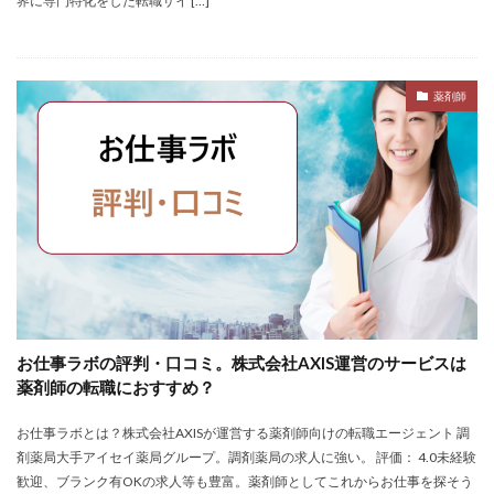
界に専門特化をした転職サイ […]
おすすめ
ジェイック
シェフ
しつこい
しんぷる栄養士
スカウトサービス
スキル無し
スタートアップ
ストレス
スポーツ
トラブル
薬剤師
お仕事ラボ
エンマン
ニート
PHARMASTAFF
40代
CE
DYM就職
IT業界
JAIC
LITALICO仕事ナビ
ME
MEDFit
MT
OT
PT
エンジニア
PTOPSTワーカー
PTOT人材バンク
Re就活
RT
Simple株式会社
ST
インクル
エージェント
エイチエ
エグゼクティブ
エニーキャリア株式会社
ナース人材バンク
ネルサポート
募集
お仕事ラボの評判・口コミ。株式会社AXIS運営のサービスは
薬剤師の転職におすすめ？
介護福祉士
リハビリ職
レバウェルリハビリ
レバウェル看護
レバレジーズ株式会社
お仕事ラボとは？株式会社AXISが運営する薬剤師向けの転職エージェント 調
わたしNEXT
一覧
中退
人材紹介
剤薬局大手アイセイ薬局グループ。調剤薬局の求人に強い。 評価： 4.0未経験
歓迎、ブランク有OKの求人等も豊富。薬剤師としてこれからお仕事を探そう
介護ワーカー
介護福祉
介護職
リシュウカツ