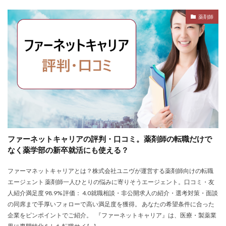
退職代行SARABAユニオン
退職代行ニコイチ
評判
薬剤師
退職代行みやび
違法
違法性
都道府県別
障害者雇用
障害者雇用バンク
離れたい
電気工事施工管理士
非常識
頭痛がする
語学力
診療放射線技師
比較
相談
求人
求人募集
涙が出る
無料
理学療法士
理系
男性
異業種
登録
監査法人
看護のお仕事
言語聴覚士
看護師
短大
社会福祉士
第二新卒
管理栄養士
給料
ファーネットキャリアの評判・口コミ。薬剤師の転職だけで
臨床工学技士
臨床検査技師
英語力
なく薬学部の新卒就活にも使える？
薬キャリAGENT
薬剤師
厳しい
医療介護業界
ファーマネットキャリアとは？株式会社ユニヴが運営する薬剤師向けの転職
30代
コンサルティング業界
ガーディアン
エージェント 薬剤師一人ひとりの悩みに寄りそうエージェント。口コミ・友
カイゴジョブエージェント
かいご畑
キャイドラ
人紹介満足度 98.9% 評価： 4.0就職相談・非公開求人の紹介・選考対策・面談
の同席まで手厚いフォローで高い満足度を獲得。 あなたの希望条件に合った
きらケア
クズ
クラウド
クラッシャー上司
企業をピンポイントでご紹介。 『ファーネットキャリア』は、医療・製薬業
コンサルタント
コンサルティングファーム
サイト