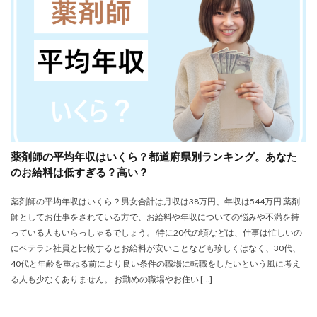
株式会社エス・エム・エス
株式会社エスエムエス
株式会社カメレオン
株式会社トライトキャリア
弁護士法人
建築施工管理士
株式会社リクルートメディカルキャリア
大学院
口コミ
合同労働組合ユニオン
吐き気が止まらない
営業職
固定残業代
土木施工管理士
声も聞きたくない
外資系
大学
大学中退者
薬剤師の平均年収はいくら？都道府県別ランキング。あなた
失敗
平均年収
女性
嫌い
安い
のお給料は低すぎる？高い？
専門学校
就活
就活エージェント
就職
薬剤師の平均年収はいくら？男女合計は月収は38万円、年収は544万円 薬剤
就職shop
就職先
就職活動
師としてお仕事をされている方で、お給料や年収についての悩みや不満を持
工学技士人材バンク
株式会社ユニヴ
っている人もいらっしゃるでしょう。 特に20代の頃などは、仕事は忙しいの
検査技師人材バンク
医療技術職
退職代行サービス
にベテラン社員と比較するとお給料が安いことなども珍しくはなく、30代、
40代と年齢を重ねる前により良い条件の職場に転職をしたいという風に考え
調理師
資格なし
転職
転職エージェント
る人も少なくありません。 お勤めの職場やお住い […]
転職サイト
転職活動
退職110番
退職代行jobs
退職代行SARABA