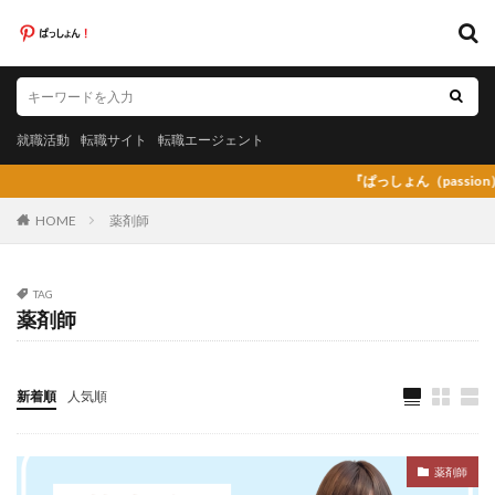
キーワード
就職活動
転職サイト
転職エージェント
就職活動
転職サイト
転職エージェント
カテゴリー
『ぱっしょん（passion）』プレオープ
HOME
薬剤師
タグ
TAG
薬剤師
20代
日系グローバル企業
弁護士法人あおば
怪しい
放射線技師人材バンク
料理人
料金比較
断られた
新卒
新卒採用
既卒
新着順
人気順
日系グローバル
未経験
弁護士事務所
東京労働経済組合
栄養士
栄養士ワーカー
薬剤師
栄養士人材バンク
株式会社AXIS
株式会社DYM