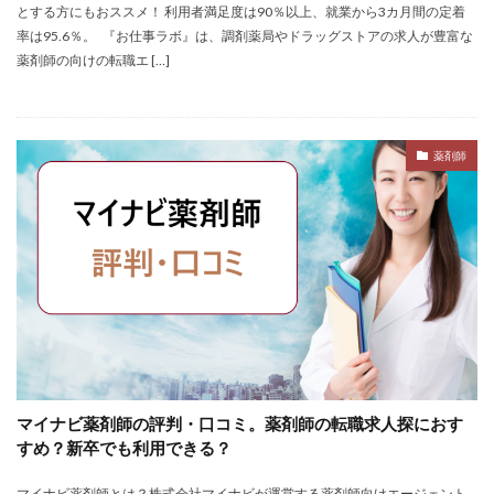
とする方にもおススメ！ 利用者満足度は90％以上、就業から3カ月間の定着
仕事
仕事探し
体育会
体調不良
体験談
率は95.6％。 『お仕事ラボ』は、調剤薬局やドラッグストアの求人が豊富な
作業療法士
保育士
保育士人材バンク
薬剤師の向けの転職エ […]
信頼できる
公認会計士
准看護師
リタリコ
リクナビ薬剤師
ネルサポ退職代行
ベンチャー企業
薬剤師
ハイクラス
バイリンガル
ハタラクティブ
ビルメンテナンス
ビル設備管理技能士
ファーネットキャリア
ファーマキャリア
ファルマスタッフ
ブラック企業
フリーター
マイナビコメディカル
リアルミーキャリア
マイナビジョブ20's
マイナビパートナーズ紹介
マイナビ介護職
マイナビ薬剤師
ミドルベンチャー
ミラクス介護
メガベンチャー
メドフィット
マイナビ薬剤師の評判・口コミ。薬剤師の転職求人探におす
やばい
やばい会社
ランキング
すめ？新卒でも利用できる？
顔を見るのも嫌
マイナビ薬剤師とは？株式会社マイナビが運営する薬剤師向けエージェント