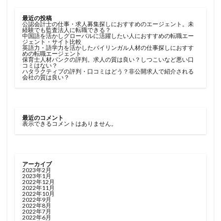
最近の投稿
公認会計士の仕事・求人募集探しにおすすめのエージェント。未
経験でも監査法人に転職できる？
中国語を活かしグローバルに活躍したい人におすすめの転職エー
ジェント・サイト比較
英語力・語学力を活かしたバイリンガル人材の仕事探しにおすす
めの転職エージェント
保育士人材バンクの評判。求人の質は良い？しつこいなど悪い口
コミはない？
ハタラクティブの評判・口コミはどう？非公開求人で紹介される
会社の質は良い？
最近のコメント
表示できるコメントはありません。
アーカイブ
2023年2月
2023年1月
2022年12月
2022年11月
2022年10月
2022年9月
2022年8月
2022年7月
2022年6月