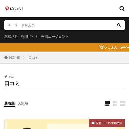
キーワード
就職活動
転職サイト
転職エージェント
就職活動
転職サイト
転職エージェント
カテゴリー
『ぱっしょん（passion）』プレオ
HOME
口コミ
タグ
TAG
口コミ
20代
日系グローバル企業
弁護士法人あおば
怪しい
放射線技師人材バンク
料理人
料金比較
断られた
新卒
新卒採用
既卒
新着順
人気順
日系グローバル
未経験
弁護士事務所
東京労働経済組合
栄養士
栄養士ワーカー
保育士・幼稚園教諭
栄養士人材バンク
株式会社AXIS
株式会社DYM