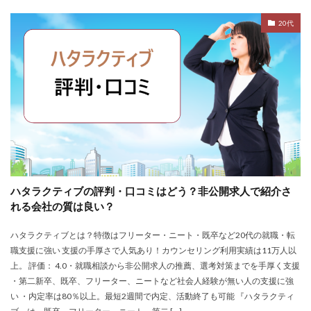
退職代行SARABAユニオン
退職代行ニコイチ
評判
20代
退職代行みやび
違法
違法性
都道府県別
障害者雇用
障害者雇用バンク
離れたい
電気工事施工管理士
非常識
頭痛がする
語学力
診療放射線技師
比較
相談
求人
求人募集
涙が出る
無料
理学療法士
理系
男性
異業種
登録
監査法人
看護のお仕事
言語聴覚士
看護師
短大
社会福祉士
第二新卒
管理栄養士
給料
ハタラクティブの評判・口コミはどう？非公開求人で紹介さ
臨床工学技士
臨床検査技師
英語力
れる会社の質は良い？
薬キャリAGENT
薬剤師
厳しい
医療介護業界
ハタラクティブとは？特徴はフリーター・ニート・既卒など20代の就職・転
30代
コンサルティング業界
ガーディアン
職支援に強い 支援の手厚さで人気あり！カウンセリング利用実績は11万人以
カイゴジョブエージェント
かいご畑
キャイドラ
上。 評価： 4.0・就職相談から非公開求人の推薦、選考対策までを手厚く支援
・第二新卒、既卒、フリーター、ニートなど社会人経験が無い人の支援に強
きらケア
クズ
クラウド
クラッシャー上司
い ・内定率は80％以上。最短2週間で内定、活動終了も可能 『ハタラクティ
コンサルタント
コンサルティングファーム
サイト