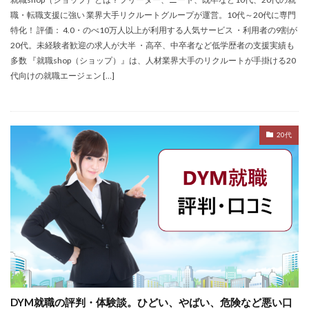
検索
職・転職支援に強い 業界大手リクルートグループが運営。10代～20代に専門
特化！ 評価： 4.0・のべ10万人以上が利用する人気サービス ・利用者の9割が
20代。未経験者歓迎の求人が大半 ・高卒、中卒者など低学歴者の支援実績も
多数 『就職shop（ショップ）』は、人材業界大手のリクルートが手掛ける20
代向けの就職エージェン […]
20代
DYM就職の評判・体験談。ひどい、やばい、危険など悪い口