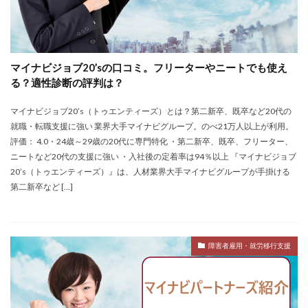
マイナビジョブ20’sの口コミ。フリーターやニートでも使え
る？適性診断の評判は？
マイナビジョブ20’s（トゥエンティーズ）とは？第二新卒、既卒など20代の
就職・転職支援に強い 業界大手マイナビグループ。のべ21万人以上が利用。
評価： 4.0・24歳～29歳の20代に専門特化 ・第二新卒、既卒、フリーター、
ニートなど20代の支援に強い ・入社後の定着率は94％以上 『マイナビジョブ
20’s（トゥエンティーズ）』は、人材業界大手マイナビグループが手掛ける
第二新卒など […]
障害者雇用・就労移行支援