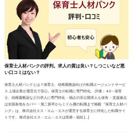
株式会社エス・エム・エス
株式会社エスエムエス
株式会社カメレオン
株式会社トライトキャリア
弁護士法人
建築施工管理士
株式会社リクルートメディカルキャリア
大学院
口コミ
合同労働組合ユニオン
吐き気が止まらない
営業職
固定残業代
土木施工管理士
声も聞きたくない
外資系
大学
大学中退者
保育士人材バンクの評判。求人の質は良い？しつこいなど悪
失敗
平均年収
女性
嫌い
安い
い口コミはない？
専門学校
就活
就活エージェント
就職
保育士人材バンクとは？保育士、幼稚園教諭向けの転職エージェントサービ
就職shop
就職先
就職活動
ス 上場企業が運営元で安心。保育士の転職に専門特化。 評価： 4.0・保育
工学技士人材バンク
株式会社ユニヴ
士、幼稚園教諭などの求人に専門特化 ・独占の非公開求人も保有 ・支援拠点
検査技師人材バンク
医療技術職
退職代行サービス
は全国各地をカバー ・第二新卒からミドル層の転職まで掲載 『保育士人材バ
ンク』は、株式会社エス・エム・エスが運営する保育士に特化した転職サイ
調理師
資格なし
転職
転職エージェント
トです。 株式会社エス・エム・エスは医療・福祉 […]
転職サイト
転職活動
退職110番
退職代行jobs
退職代行SARABA