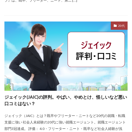
ブ』は、既卒、フリーター、ニート、第二 […]
おすすめ
ジェイック
シェフ
しつこい
しんぷる栄養士
スカウトサービス
スキル無し
スタートアップ
ストレス
スポーツ
トラブル
20代
お仕事ラボ
エンマン
ニート
PHARMASTAFF
40代
CE
DYM就職
IT業界
JAIC
LITALICO仕事ナビ
ME
MEDFit
MT
OT
PT
エンジニア
PTOPSTワーカー
PTOT人材バンク
Re就活
RT
Simple株式会社
ST
インクル
エージェント
エイチエ
エグゼクティブ
エニーキャリア株式会社
ナース人材バンク
ネルサポート
募集
ジェイック(JAIC)の評判。やばい、やめとけ、怪しいなど悪い
口コミはない？
介護福祉士
リハビリ職
レバウェルリハビリ
レバウェル看護
レバレジーズ株式会社
ジェイック（JAIC）とは？既卒やフリーター・ニートなど20代の就職・転職
わたしNEXT
一覧
中退
人材紹介
支援に強い 社会人未経験の20代に強い就職エージェント。就職エージェント
部門3冠達成。 評価： 4.0・フリーター・ニート・既卒など社会人経験が浅
介護ワーカー
介護福祉
介護職
リシュウカツ