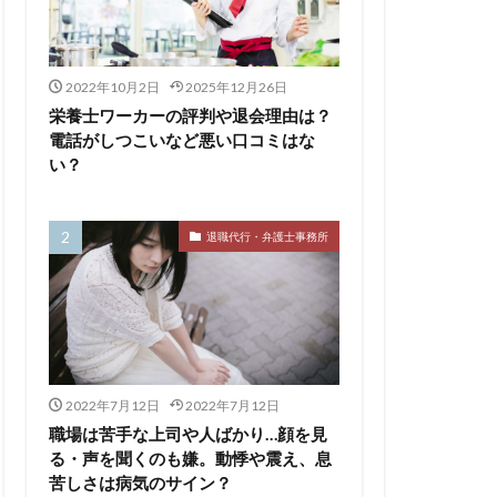
サービス
2022年10月2日
2025年12月26日
110番
栄養士ワーカーの評判や退会理由は？
評判
電話がしつこいなど悪い口コミはな
い？
離れたい
相談
求人
監査法人
退職代行・弁護士事務所
養士
給料
医療介護業界
畑
キャイドラ
ングファーム
ウトサービス
2022年7月12日
2022年7月12日
エンマン
職場は苦手な上司や人ばかり…顔を見
る・声を聞くのも嫌。動悸や震え、息
LICO仕事ナビ
ME
苦しさは病気のサイン？
Re就活
RT