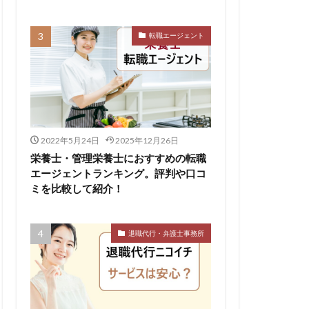
転職エージェント
リハビリ職
中退
し
体育会
公認会計士
イクラス
2022年5月24日
2025年12月26日
ットキャリア
栄養士・管理栄養士におすすめの転職
ィカル
エージェントランキング。評判や口コ
ミを比較して紹介！
やばい
退職代行・弁護士事務所