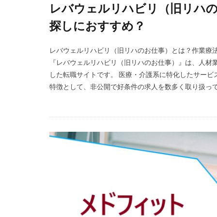
レバウェルリハビリ（旧リハの
Simple株式会社
探しにおすすめ？
エニーキャリア株
レバウェルリハビ
レバウェルリハビリ（旧リハのお仕事）とは？作業療
人材紹介
介
『レバウェルリハビリ（旧リハのお仕事）』は、人材
体調不良
体
した転職サイトです。 医療・介護系に特化したサービ
特徴として、非公開で好条件の求人を数多く取り扱ってい
准看護師
リ
バイリンガル
ファーマキャリア
リアルミーキャリ
マイナビ薬剤師
やばい会社