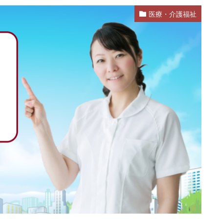
医療・介護福祉
活
就活エージェント
就職
就職shop
就職先
就職活動
ク
株式会社ユニヴ
検査技師人材バンク
医療技術職
退職代行
なし
転職
転職エージェント
転職サイト
転職活動
退職
退職代行SARABA
退職代行SARABAユニオン
退職代行ニコイチ
違法
違法性
都道府県別
障害者雇用
障害者雇用バンク
士
非常識
頭痛がする
語学力
診療放射線技師
比較
が出る
無料
理学療法士
理系
男性
異業種
登録
言語聴覚士
看護師
短大
社会福祉士
第二新卒
管理栄
臨床検査技師
英語力
薬キャリAGENT
薬剤師
厳しい
ルティング業界
ガーディアン
カイゴジョブエージェント
かいご
ズ
クラウド
クラッシャー上司
コンサルタント
コンサルティ
すめ
ジェイック
シェフ
しつこい
しんぷる栄養士
スカ
スタートアップ
ストレス
スポーツ
トラブル
お仕事ラボ
RMASTAFF
40代
CE
DYM就職
IT業界
JAIC
LITA
OT
PT
エンジニア
PTOPSTワーカー
PTOT人材バンク