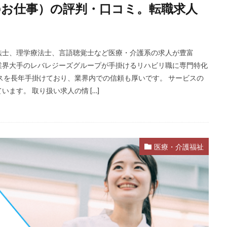
お仕事）の評判・口コミ。転職求人
ST
インクル
エージェント
エイチエ
エグゼクティブ
式会社
ナース人材バンク
ネルサポート
募集
介護福祉士
リ
レバウェル看護
レバレジーズ株式会社
わたしNEXT
一覧
法士、理学療法士、言語聴覚士など医療・介護系の求人が豊富
護ワーカー
介護福祉
介護職
リシュウカツ
仕事
仕事探
業界大手のレバレジーズグループが手掛けるリハビリ職に専門特化
験談
作業療法士
保育士
保育士人材バンク
信頼できる
スを長年手掛けており、業界内での信頼も厚いです。 サービスの
ます。 取り扱い求人の情 […]
タリコ
リクナビ薬剤師
ネルサポ退職代行
ベンチャー企業
ハ
ハタラクティブ
ビルメンテナンス
ビル設備管理技能士
ファーネ
ファルマスタッフ
ブラック企業
フリーター
マイナビコメデ
ア
マイナビジョブ20's
マイナビパートナーズ紹介
マイナビ介護職
医療・介護福祉
ミドルベンチャー
ミラクス介護
メガベンチャー
メドフィット
ランキング
顔を見るのも嫌
検索