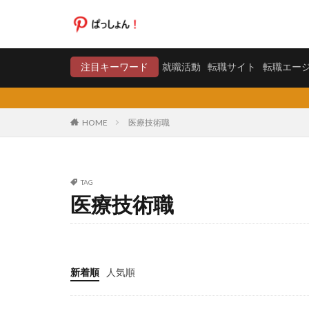
就職活動
転職サイト
注目キーワード
就職活動
転職サイト
転職エー
カテゴリー
HOME
医療技術職
タグ
TAG
20代
日系グ
医療技術職
料金比較
断
東京労働経済組合
株式会社エス・エ
弁護士法人
新着順
人気順
合同労働組合ユニ
声も聞きたくない