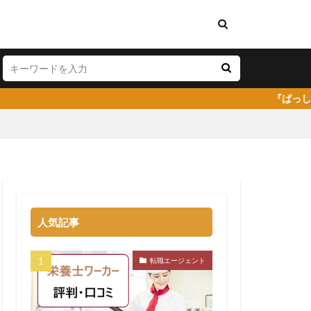
『ぱっしょん（passio
料理人
弁護士事務所
人気記事
株式会社DYM
イトキャリア
転職エージェント
コミ
嫌い
安い