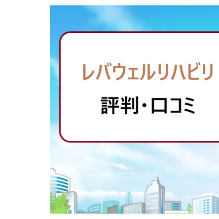
専門学校
就
工学技士人材バン
調理師
資格
退職代行jobs
退職代行みやび
電気工事施工管理
求人募集
涙
看護のお仕事
臨床工学技士
30代
コンサ
きらケア
ク
サイト
おす
スキル無し
ニート
PHA
MEDFit
MT