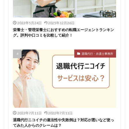
仕事
仕事探し
体育会
体調不良
体験談
作業療法士
保育士
保育士人材バンク
2022年5月24日
2025年12月26日
信頼できる
公認会計士
准看護師
リタリコ
栄養士・管理栄養士におすすめの転職エージェントランキン
リクナビ薬剤師
ネルサポ退職代行
ベンチャー企業
グ。評判や口コミを比較して紹介！
ハイクラス
バイリンガル
ハタラクティブ
ビルメンテナンス
ビル設備管理技能士
退職代行・弁護士事務所
ファーネットキャリア
ファーマキャリア
ファルマスタッフ
ブラック企業
フリーター
マイナビコメディカル
リアルミーキャリア
マイナビジョブ20's
マイナビパートナーズ紹介
マイナビ介護職
マイナビ薬剤師
ミドルベンチャー
ミラクス介護
メガベンチャー
メドフィット
やばい
やばい会社
ランキング
2022年7月11日
2022年7月11日
顔を見るのも嫌
退職代行ニコイチの違法性や失敗例は？対応が悪いなど使っ
てみた人からのクレームは？