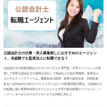
株式会社エス・エム・エス
株式会社エスエムエス
株式会社カメレオン
株式会社トライトキャリア
弁護士法人
建築施工管理士
株式会社リクルートメディカルキャリア
大学院
口コミ
合同労働組合ユニオン
吐き気が止まらない
営業職
固定残業代
土木施工管理士
声も聞きたくない
外資系
大学
大学中退者
公認会計士の仕事・求人募集探しにおすすめのエージェン
失敗
平均年収
女性
嫌い
安い
ト。未経験でも監査法人に転職できる？
専門学校
就活
就活エージェント
就職
公認会計士の転職活動はスカウトサービスと専門型・大手エージェントの併
就職shop
就職先
就職活動
用して利用 公認会計士の資格を活かしてBig4などの会計事務所、監査法人、
工学技士人材バンク
株式会社ユニヴ
コンサルティングファーム、事業会社の経理・財務や経営企画、内部監査、
検査技師人材バンク
医療技術職
退職代行サービス
あるいはM&Aのためのスペシャリストなどへの転職活動の際は、公認会計士
の転職に強い業界特化型のエージェントと大手の総合転職エージェント、ヘ
調理師
資格なし
転職
転職エージェント
ッドハンターからのスカウトサービスを同時に利 […]
転職サイト
転職活動
退職110番
退職代行jobs
退職代行SARABA