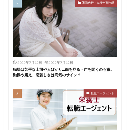
退職代行・弁護士事務所
おすすめ
ジェイック
シェフ
しつこい
しんぷる栄養士
スカウトサービス
スキル無し
スタートアップ
ストレス
スポーツ
トラブル
お仕事ラボ
エンマン
ニート
PHARMASTAFF
40代
CE
DYM就職
IT業界
JAIC
LITALICO仕事ナビ
ME
MEDFit
MT
OT
PT
エンジニア
PTOPSTワーカー
2022年7月12日
2022年7月12日
PTOT人材バンク
Re就活
RT
Simple株式会社
職場は苦手な上司や人ばかり…顔を見る・声を聞くのも嫌。
動悸や震え、息苦しさは病気のサイン？
ST
インクル
エージェント
エイチエ
エグゼクティブ
エニーキャリア株式会社
ナース人材バンク
ネルサポート
募集
転職エージェント
介護福祉士
リハビリ職
レバウェルリハビリ
レバウェル看護
レバレジーズ株式会社
わたしNEXT
一覧
中退
人材紹介
介護ワーカー
介護福祉
介護職
リシュウカツ