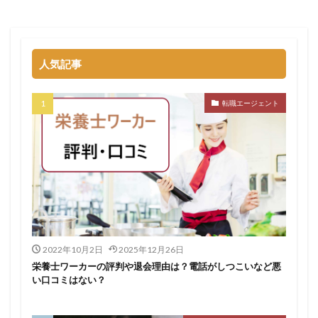
退職代行SARABAユニオン
退職代行ニコイチ
評判
退職代行みやび
違法
違法性
都道府県別
障害者雇用
障害者雇用バンク
離れたい
人気記事
電気工事施工管理士
非常識
頭痛がする
語学力
診療放射線技師
比較
相談
求人
転職エージェント
求人募集
涙が出る
無料
理学療法士
理系
男性
異業種
登録
監査法人
看護のお仕事
言語聴覚士
看護師
短大
社会福祉士
第二新卒
管理栄養士
給料
臨床工学技士
臨床検査技師
英語力
薬キャリAGENT
薬剤師
厳しい
医療介護業界
30代
コンサルティング業界
ガーディアン
2022年10月2日
2025年12月26日
栄養士ワーカーの評判や退会理由は？電話がしつこいなど悪
カイゴジョブエージェント
かいご畑
キャイドラ
い口コミはない？
きらケア
クズ
クラウド
クラッシャー上司
コンサルタント
コンサルティングファーム
サイト