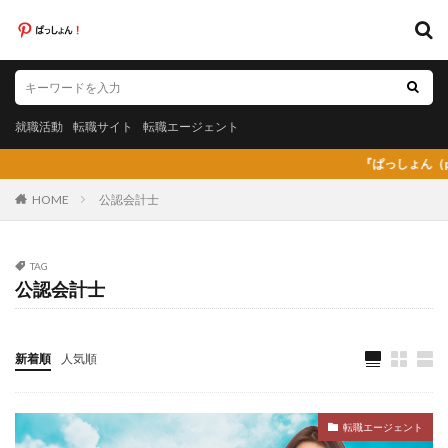
キーワード
就職活動
転職サイト
転職エージェント
就職活動
転職サイト
転職エージェント
カテゴリー
『ぱっしょん（passio
HOME
公認会計士
タグ
TAG
公認会計士
20代
日系グローバル企業
弁護士法人あおば
怪しい
放射線技師人材バンク
料理人
料金比較
断られた
新卒
新卒採用
既卒
新着順
人気順
日系グローバル
未経験
弁護士事務所
東京労働経済組合
栄養士
栄養士ワーカー
転職エージェント
栄養士人材バンク
株式会社AXIS
株式会社DYM