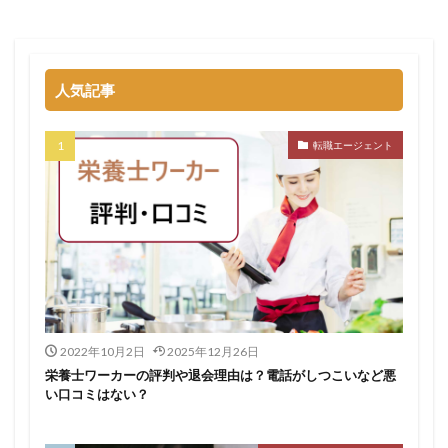
退職代行SARABAユニオン
退職代行ニコイチ
評判
退職代行みやび
違法
違法性
都道府県別
障害者雇用
障害者雇用バンク
離れたい
人気記事
電気工事施工管理士
非常識
頭痛がする
語学力
診療放射線技師
比較
相談
求人
転職エージェント
求人募集
涙が出る
無料
理学療法士
理系
男性
異業種
登録
監査法人
看護のお仕事
言語聴覚士
看護師
短大
社会福祉士
第二新卒
管理栄養士
給料
臨床工学技士
臨床検査技師
英語力
薬キャリAGENT
薬剤師
厳しい
医療介護業界
30代
コンサルティング業界
ガーディアン
2022年10月2日
2025年12月26日
栄養士ワーカーの評判や退会理由は？電話がしつこいなど悪
カイゴジョブエージェント
かいご畑
キャイドラ
い口コミはない？
きらケア
クズ
クラウド
クラッシャー上司
コンサルタント
コンサルティングファーム
サイト