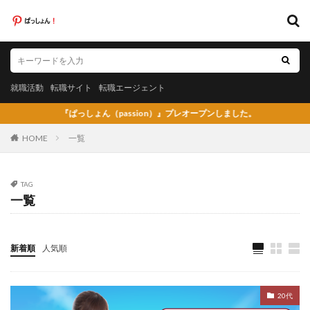
キーワード
就職活動
転職サイト
転職エージェント
就職活動
転職サイト
転職エージェント
カテゴリー
『ぱっしょん（passion）』プレオープンしました。
HOME
一覧
タグ
TAG
一覧
20代
日系グローバル企業
弁護士法人あおば
怪しい
放射線技師人材バンク
料理人
料金比較
断られた
新卒
新卒採用
既卒
新着順
人気順
日系グローバル
未経験
弁護士事務所
東京労働経済組合
栄養士
栄養士ワーカー
20代
栄養士人材バンク
株式会社AXIS
株式会社DYM