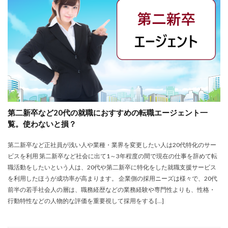
株式会社エス・エム・エス
株式会社エスエムエス
株式会社カメレオン
株式会社トライトキャリア
弁護士法人
建築施工管理士
株式会社リクルートメディカルキャリア
大学院
口コミ
合同労働組合ユニオン
吐き気が止まらない
営業職
固定残業代
土木施工管理士
声も聞きたくない
外資系
大学
大学中退者
第二新卒など20代の就職におすすめの転職エージェント一
失敗
平均年収
女性
嫌い
安い
覧。使わないと損？
専門学校
就活
就活エージェント
就職
第二新卒など正社員が浅い人や業種・業界を変更したい人は20代特化のサー
就職shop
就職先
就職活動
ビスを利用 第二新卒など社会に出て1～3年程度の間で現在の仕事を辞めて転
工学技士人材バンク
株式会社ユニヴ
職活動をしたいという人は、20代や第二新卒に特化をした就職支援サービス
検査技師人材バンク
医療技術職
退職代行サービス
を利用したほうが成功率が高まります。 企業側の採用ニーズは様々で、20代
前半の若手社会人の層は、職務経歴などの業務経験や専門性よりも、性格・
調理師
資格なし
転職
転職エージェント
行動特性などの人物的な評価を重要視して採用をする […]
転職サイト
転職活動
退職110番
退職代行jobs
退職代行SARABA