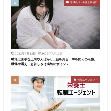
退職代行・弁護士事務所
おすすめ
ジェイック
シェフ
しつこい
しんぷる栄養士
スカウトサービス
スキル無し
スタートアップ
ストレス
スポーツ
トラブル
お仕事ラボ
エンマン
ニート
PHARMASTAFF
40代
CE
DYM就職
IT業界
JAIC
LITALICO仕事ナビ
ME
MEDFit
MT
OT
PT
エンジニア
PTOPSTワーカー
2022年7月12日
2022年7月12日
PTOT人材バンク
Re就活
RT
Simple株式会社
職場は苦手な上司や人ばかり…顔を見る・声を聞くのも嫌。
動悸や震え、息苦しさは病気のサイン？
ST
インクル
エージェント
エイチエ
エグゼクティブ
エニーキャリア株式会社
ナース人材バンク
ネルサポート
募集
転職エージェント
介護福祉士
リハビリ職
レバウェルリハビリ
レバウェル看護
レバレジーズ株式会社
わたしNEXT
一覧
中退
人材紹介
介護ワーカー
介護福祉
介護職
リシュウカツ