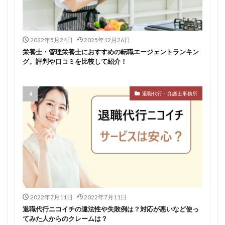
仕事
仕事探し
体育会
体調不良
体験談
作業療法士
保育士
保育士人材バンク
2022年5月24日
2025年12月26日
信頼できる
公認会計士
准看護師
リタリコ
栄養士・管理栄養士におすすめの転職エージェントランキン
リクナビ薬剤師
ネルサポ退職代行
ベンチャー企業
グ。評判や口コミを比較して紹介！
ハイクラス
バイリンガル
ハタラクティブ
ビルメンテナンス
ビル設備管理技能士
退職代行・弁護士事務所
ファーネットキャリア
ファーマキャリア
ファルマスタッフ
ブラック企業
フリーター
マイナビコメディカル
リアルミーキャリア
マイナビジョブ20's
マイナビパートナーズ紹介
マイナビ介護職
マイナビ薬剤師
ミドルベンチャー
ミラクス介護
メガベンチャー
メドフィット
やばい
やばい会社
ランキング
2022年7月11日
2022年7月11日
顔を見るのも嫌
退職代行ニコイチの違法性や失敗例は？対応が悪いなど使っ
てみた人からのクレームは？