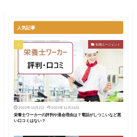
退職代行SARABAユニオン
退職代行ニコイチ
評判
退職代行みやび
違法
違法性
都道府県別
障害者雇用
障害者雇用バンク
離れたい
人気記事
電気工事施工管理士
非常識
頭痛がする
語学力
診療放射線技師
比較
相談
求人
転職エージェント
求人募集
涙が出る
無料
理学療法士
理系
男性
異業種
登録
監査法人
看護のお仕事
言語聴覚士
看護師
短大
社会福祉士
第二新卒
管理栄養士
給料
臨床工学技士
臨床検査技師
英語力
薬キャリAGENT
薬剤師
厳しい
医療介護業界
30代
コンサルティング業界
ガーディアン
2022年10月2日
2025年12月26日
栄養士ワーカーの評判や退会理由は？電話がしつこいなど悪
カイゴジョブエージェント
かいご畑
キャイドラ
い口コミはない？
きらケア
クズ
クラウド
クラッシャー上司
コンサルタント
コンサルティングファーム
サイト