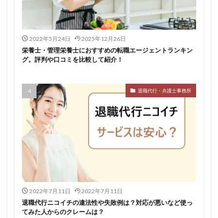
仕事
仕事探し
体育会
体調不良
体験談
作業療法士
保育士
保育士人材バンク
2022年5月24日
2025年12月26日
信頼できる
公認会計士
准看護師
リタリコ
栄養士・管理栄養士におすすめの転職エージェントランキン
リクナビ薬剤師
ネルサポ退職代行
ベンチャー企業
グ。評判や口コミを比較して紹介！
ハイクラス
バイリンガル
ハタラクティブ
ビルメンテナンス
ビル設備管理技能士
退職代行・弁護士事務所
ファーネットキャリア
ファーマキャリア
ファルマスタッフ
ブラック企業
フリーター
マイナビコメディカル
リアルミーキャリア
マイナビジョブ20's
マイナビパートナーズ紹介
マイナビ介護職
マイナビ薬剤師
ミドルベンチャー
ミラクス介護
メガベンチャー
メドフィット
やばい
やばい会社
ランキング
2022年7月11日
2022年7月11日
顔を見るのも嫌
退職代行ニコイチの違法性や失敗例は？対応が悪いなど使っ
てみた人からのクレームは？