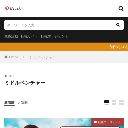
キーワード
就職活動
転職サイト
転職エージェント
就職活動
転職サイト
転職エージェント
カテゴリー
『ぱっしょん（pass
HOME
ミドルベンチャー
タグ
TAG
ミドルベンチャー
20代
日系グローバル企業
弁護士法人あおば
怪しい
放射線技師人材バンク
料理人
料金比較
断られた
新卒
新卒採用
既卒
新着順
人気順
日系グローバル
未経験
弁護士事務所
東京労働経済組合
栄養士
栄養士ワーカー
転職エージェント
栄養士人材バンク
株式会社AXIS
株式会社DYM