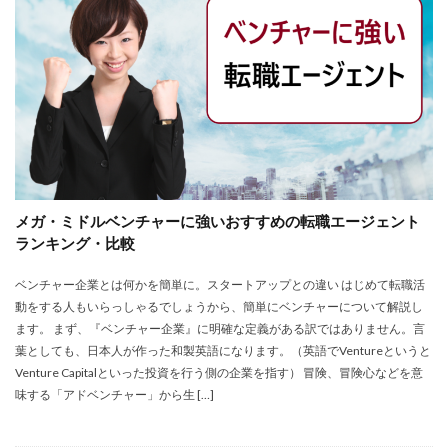
株式会社エス・エム・エス
株式会社エスエムエス
株式会社カメレオン
株式会社トライトキャリア
弁護士法人
建築施工管理士
株式会社リクルートメディカルキャリア
大学院
口コミ
合同労働組合ユニオン
吐き気が止まらない
営業職
固定残業代
土木施工管理士
声も聞きたくない
外資系
大学
大学中退者
メガ・ミドルベンチャーに強いおすすめの転職エージェント
失敗
平均年収
女性
嫌い
安い
ランキング・比較
専門学校
就活
就活エージェント
就職
ベンチャー企業とは何かを簡単に。スタートアップとの違い はじめて転職活
就職shop
就職先
就職活動
動をする人もいらっしゃるでしょうから、簡単にベンチャーについて解説し
工学技士人材バンク
株式会社ユニヴ
ます。 まず、『ベンチャー企業』に明確な定義がある訳ではありません。言
検査技師人材バンク
医療技術職
退職代行サービス
葉としても、日本人が作った和製英語になります。（英語でVentureというと
Venture Capitalといった投資を行う側の企業を指す） 冒険、冒険心などを意
調理師
資格なし
転職
転職エージェント
味する「アドベンチャー」から生 […]
転職サイト
転職活動
退職110番
退職代行jobs
退職代行SARABA