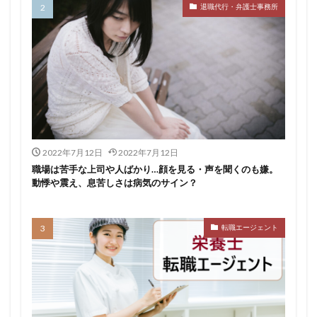
退職代行・弁護士事務所
おすすめ
ジェイック
シェフ
しつこい
しんぷる栄養士
スカウトサービス
スキル無し
スタートアップ
ストレス
スポーツ
トラブル
お仕事ラボ
エンマン
ニート
PHARMASTAFF
40代
CE
DYM就職
IT業界
JAIC
LITALICO仕事ナビ
ME
MEDFit
MT
OT
PT
エンジニア
PTOPSTワーカー
2022年7月12日
2022年7月12日
PTOT人材バンク
Re就活
RT
Simple株式会社
職場は苦手な上司や人ばかり…顔を見る・声を聞くのも嫌。
動悸や震え、息苦しさは病気のサイン？
ST
インクル
エージェント
エイチエ
エグゼクティブ
エニーキャリア株式会社
ナース人材バンク
ネルサポート
募集
転職エージェント
介護福祉士
リハビリ職
レバウェルリハビリ
レバウェル看護
レバレジーズ株式会社
わたしNEXT
一覧
中退
人材紹介
介護ワーカー
介護福祉
介護職
リシュウカツ