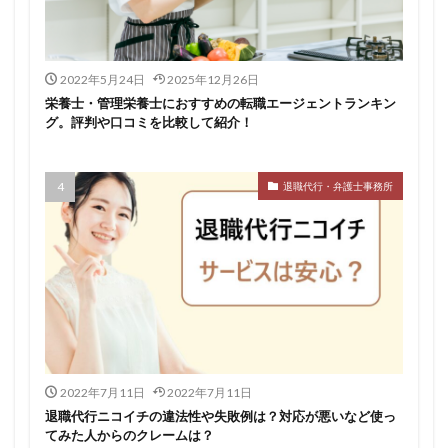
仕事
仕事探し
体育会
体調不良
体験談
作業療法士
保育士
保育士人材バンク
2022年5月24日
2025年12月26日
信頼できる
公認会計士
准看護師
リタリコ
栄養士・管理栄養士におすすめの転職エージェントランキン
リクナビ薬剤師
ネルサポ退職代行
ベンチャー企業
グ。評判や口コミを比較して紹介！
ハイクラス
バイリンガル
ハタラクティブ
ビルメンテナンス
ビル設備管理技能士
退職代行・弁護士事務所
ファーネットキャリア
ファーマキャリア
ファルマスタッフ
ブラック企業
フリーター
マイナビコメディカル
リアルミーキャリア
マイナビジョブ20's
マイナビパートナーズ紹介
マイナビ介護職
マイナビ薬剤師
ミドルベンチャー
ミラクス介護
メガベンチャー
メドフィット
やばい
やばい会社
ランキング
2022年7月11日
2022年7月11日
顔を見るのも嫌
退職代行ニコイチの違法性や失敗例は？対応が悪いなど使っ
てみた人からのクレームは？