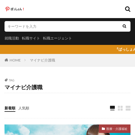
キーワード
就職活動
転職サイト
転職エージェント
就職活動
転職サイト
転職エージェント
カテゴリー
『ぱっしょん（pas
HOME
マイナビ介護職
タグ
TAG
マイナビ介護職
20代
日系グローバル企業
弁護士法人あおば
怪しい
放射線技師人材バンク
料理人
料金比較
断られた
新卒
新卒採用
既卒
新着順
人気順
日系グローバル
未経験
弁護士事務所
東京労働経済組合
栄養士
栄養士ワーカー
医療・介護福祉
栄養士人材バンク
株式会社AXIS
株式会社DYM