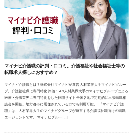
株式会社エス・エム・エス
株式会社エスエムエス
株式会社カメレオン
株式会社トライトキャリア
弁護士法人
建築施工管理士
株式会社リクルートメディカルキャリア
大学院
口コミ
合同労働組合ユニオン
吐き気が止まらない
営業職
固定残業代
土木施工管理士
声も聞きたくない
外資系
大学
大学中退者
マイナビ介護職の評判・口コミ。介護福祉や社会福祉士等の
失敗
平均年収
女性
嫌い
安い
転職求人探しにおすすめ？
専門学校
就活
就活エージェント
就職
マイナビ介護職とは？株式会社マイナビが運営 人材業界大手マイナビグルー
就職shop
就職先
就職活動
プ。介護福祉職に専門特化 評価： 4.3人材業界大手のマイナビグループによる
工学技士人材バンク
株式会社ユニヴ
医療・介護業界に専門特化をした転職サイト 全国各地で定期的に出張転職相
検査技師人材バンク
医療技術職
退職代行サービス
談会を開催。地方都市に居住されている方でも利用可能。 『マイナビ介護
職』は、人材業界大手のマイナビグループが運営する介護福祉職向けの転職
調理師
資格なし
転職
転職エージェント
エージェントです。 マイナビグルー […]
転職サイト
転職活動
退職110番
退職代行jobs
退職代行SARABA