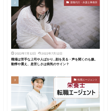
退職代行・弁護士事務所
おすすめ
ジェイック
シェフ
しつこい
しんぷる栄養士
スカウトサービス
スキル無し
スタートアップ
ストレス
スポーツ
トラブル
お仕事ラボ
エンマン
ニート
PHARMASTAFF
40代
CE
DYM就職
IT業界
JAIC
LITALICO仕事ナビ
ME
MEDFit
MT
OT
PT
エンジニア
PTOPSTワーカー
2022年7月12日
2022年7月12日
PTOT人材バンク
Re就活
RT
Simple株式会社
職場は苦手な上司や人ばかり…顔を見る・声を聞くのも嫌。
動悸や震え、息苦しさは病気のサイン？
ST
インクル
エージェント
エイチエ
エグゼクティブ
エニーキャリア株式会社
ナース人材バンク
ネルサポート
募集
転職エージェント
介護福祉士
リハビリ職
レバウェルリハビリ
レバウェル看護
レバレジーズ株式会社
わたしNEXT
一覧
中退
人材紹介
介護ワーカー
介護福祉
介護職
リシュウカツ