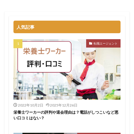
退職代行SARABAユニオン
退職代行ニコイチ
評判
退職代行みやび
違法
違法性
都道府県別
障害者雇用
障害者雇用バンク
離れたい
人気記事
電気工事施工管理士
非常識
頭痛がする
語学力
診療放射線技師
比較
相談
求人
転職エージェント
求人募集
涙が出る
無料
理学療法士
理系
男性
異業種
登録
監査法人
看護のお仕事
言語聴覚士
看護師
短大
社会福祉士
第二新卒
管理栄養士
給料
臨床工学技士
臨床検査技師
英語力
薬キャリAGENT
薬剤師
厳しい
医療介護業界
30代
コンサルティング業界
ガーディアン
2022年10月2日
2025年12月26日
栄養士ワーカーの評判や退会理由は？電話がしつこいなど悪
カイゴジョブエージェント
かいご畑
キャイドラ
い口コミはない？
きらケア
クズ
クラウド
クラッシャー上司
コンサルタント
コンサルティングファーム
サイト