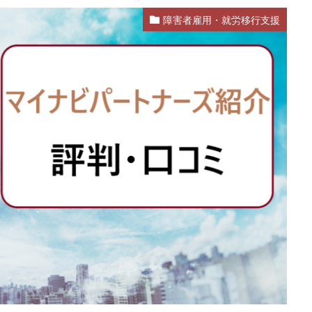
障害者雇用・就労移行支援
活
就活エージェント
就職
就職shop
就職先
就職活動
ク
株式会社ユニヴ
検査技師人材バンク
医療技術職
退職代行
なし
転職
転職エージェント
転職サイト
転職活動
退職
退職代行SARABA
退職代行SARABAユニオン
退職代行ニコイチ
違法
違法性
都道府県別
障害者雇用
障害者雇用バンク
士
非常識
頭痛がする
語学力
診療放射線技師
比較
が出る
無料
理学療法士
理系
男性
異業種
登録
言語聴覚士
看護師
短大
社会福祉士
第二新卒
管理栄
臨床検査技師
英語力
薬キャリAGENT
薬剤師
厳しい
ルティング業界
ガーディアン
カイゴジョブエージェント
かいご
ズ
クラウド
クラッシャー上司
コンサルタント
コンサルティ
すめ
ジェイック
シェフ
しつこい
しんぷる栄養士
スカ
スタートアップ
ストレス
スポーツ
トラブル
お仕事ラボ
RMASTAFF
40代
CE
DYM就職
IT業界
JAIC
LITA
OT
PT
エンジニア
PTOPSTワーカー
PTOT人材バンク