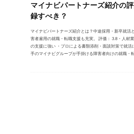
マイナビパートナーズ紹介の評
Simple株式会社
録すべき？
エニーキャリア株
レバウェルリハビ
マイナビパートナーズ紹介とは？中途採用・新卒就活ど
人材紹介
介
害者雇用の就職・転職支援も充実。 評価： 3.8・人
体調不良
体
の支援に強い ・プロによる書類添削・面談対策で就活
手のマイナビグループが手掛ける障害者向けの就職・転職
准看護師
リ
バイリンガル
ファーマキャリア
リアルミーキャリ
マイナビ薬剤師
やばい会社