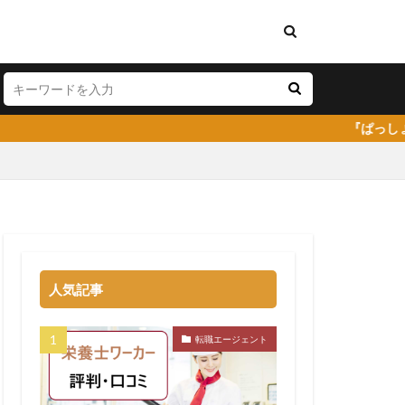
『ぱっしょん（passi
料理人
弁護士事務所
人気記事
株式会社DYM
イトキャリア
転職エージェント
コミ
嫌い
安い