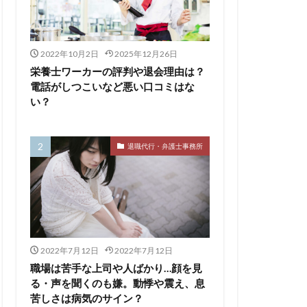
サービス
2022年10月2日
2025年12月26日
110番
栄養士ワーカーの評判や退会理由は？
評判
電話がしつこいなど悪い口コミはな
い？
離れたい
相談
求人
監査法人
退職代行・弁護士事務所
養士
給料
医療介護業界
畑
キャイドラ
ングファーム
ウトサービス
2022年7月12日
2022年7月12日
エンマン
職場は苦手な上司や人ばかり…顔を見
る・声を聞くのも嫌。動悸や震え、息
LICO仕事ナビ
ME
苦しさは病気のサイン？
Re就活
RT