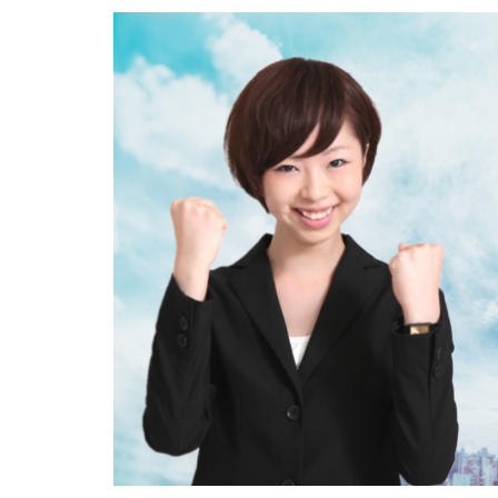
専門学校
就
工学技士人材バン
調理師
資格
退職代行jobs
退職代行みやび
電気工事施工管理
求人募集
涙
看護のお仕事
臨床工学技士
30代
コンサ
きらケア
ク
サイト
おす
スキル無し
ニート
PHA
MEDFit
MT