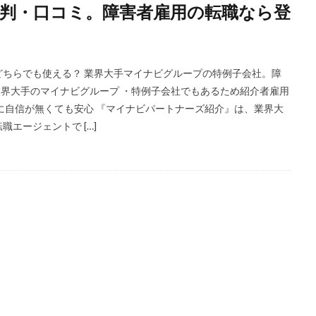
判・口コミ。障害者雇用の転職なら登
ST
インクル
エージェント
エイチエ
エグゼクティブ
式会社
ナース人材バンク
ネルサポート
募集
介護福祉士
リ
レバウェル看護
レバレジーズ株式会社
わたしNEXT
一覧
ちらでも使える？ 業界大手マイナビグループの特例子会社。障
護ワーカー
介護福祉
介護職
リシュウカツ
仕事
仕事探
材業界大手のマイナビグループ ・特例子会社でもあるため紹介者雇用
験談
作業療法士
保育士
保育士人材バンク
信頼できる
に自信が無くても安心 『マイナビパートナーズ紹介』は、業界大
エージェントで […]
タリコ
リクナビ薬剤師
ネルサポ退職代行
ベンチャー企業
ハ
ハタラクティブ
ビルメンテナンス
ビル設備管理技能士
ファーネ
ファルマスタッフ
ブラック企業
フリーター
マイナビコメデ
ア
マイナビジョブ20's
マイナビパートナーズ紹介
マイナビ介護職
ミドルベンチャー
ミラクス介護
メガベンチャー
メドフィット
ランキング
顔を見るのも嫌
検索