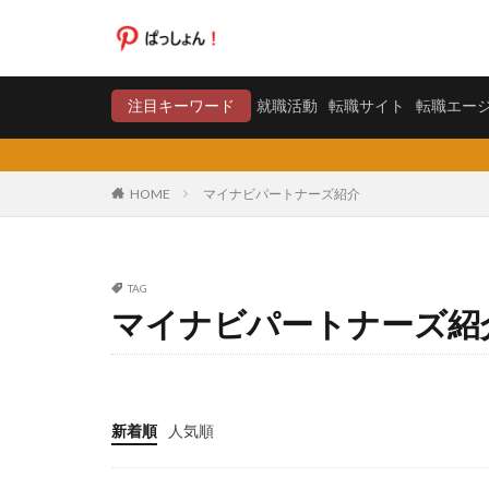
就職活動
転職サイト
注目キーワード
就職活動
転職サイト
転職エー
カテゴリー
HOME
マイナビパートナーズ紹介
タグ
TAG
20代
日系グ
マイナビパートナーズ紹
料金比較
断
東京労働経済組合
株式会社エス・エ
弁護士法人
新着順
人気順
合同労働組合ユニ
声も聞きたくない