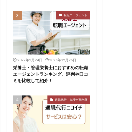
転職エージェント
リハビリ職
中退
し
体育会
公認会計士
イクラス
2022年5月24日
2025年12月26日
ットキャリア
栄養士・管理栄養士におすすめの転職
ィカル
エージェントランキング。評判や口コ
ミを比較して紹介！
やばい
退職代行・弁護士事務所