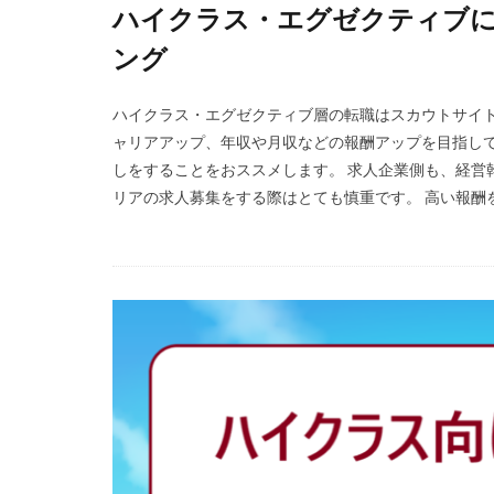
ハイクラス・エグゼクティブ
Simple株式会社
ング
エニーキャリア株
レバウェルリハビ
ハイクラス・エグゼクティブ層の転職はスカウトサイト
人材紹介
介
ャリアアップ、年収や月収などの報酬アップを目指し
体調不良
体
しをすることをおススメします。 求人企業側も、経営
リアの求人募集をする際はとても慎重です。 高い報酬を
准看護師
リ
バイリンガル
ファーマキャリア
リアルミーキャリ
マイナビ薬剤師
やばい会社