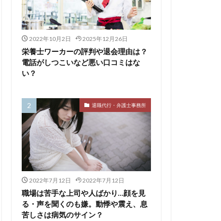
サービス
2022年10月2日
2025年12月26日
110番
栄養士ワーカーの評判や退会理由は？
評判
電話がしつこいなど悪い口コミはな
い？
離れたい
相談
求人
監査法人
退職代行・弁護士事務所
養士
給料
医療介護業界
畑
キャイドラ
ングファーム
ウトサービス
2022年7月12日
2022年7月12日
エンマン
職場は苦手な上司や人ばかり…顔を見
る・声を聞くのも嫌。動悸や震え、息
LICO仕事ナビ
ME
苦しさは病気のサイン？
Re就活
RT