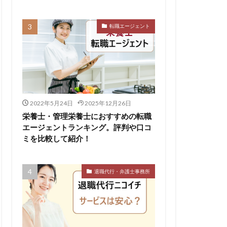
転職エージェント
リハビリ職
中退
し
体育会
公認会計士
イクラス
2022年5月24日
2025年12月26日
ットキャリア
栄養士・管理栄養士におすすめの転職
ィカル
エージェントランキング。評判や口コ
ミを比較して紹介！
やばい
退職代行・弁護士事務所