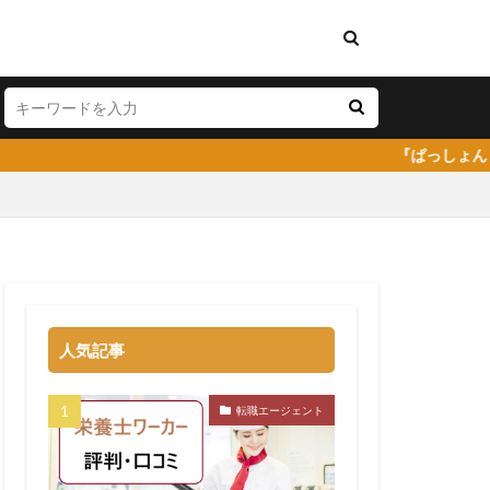
『ぱっしょん（passion）
料理人
弁護士事務所
人気記事
株式会社DYM
イトキャリア
転職エージェント
コミ
嫌い
安い