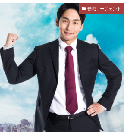
転職エージェント
活
就活エージェント
就職
就職shop
就職先
就職活動
ク
株式会社ユニヴ
検査技師人材バンク
医療技術職
退職代行
なし
転職
転職エージェント
転職サイト
転職活動
退職
退職代行SARABA
退職代行SARABAユニオン
退職代行ニコイチ
違法
違法性
都道府県別
障害者雇用
障害者雇用バンク
士
非常識
頭痛がする
語学力
診療放射線技師
比較
が出る
無料
理学療法士
理系
男性
異業種
登録
言語聴覚士
看護師
短大
社会福祉士
第二新卒
管理栄
臨床検査技師
英語力
薬キャリAGENT
薬剤師
厳しい
ルティング業界
ガーディアン
カイゴジョブエージェント
かいご
ズ
クラウド
クラッシャー上司
コンサルタント
コンサルティ
すめ
ジェイック
シェフ
しつこい
しんぷる栄養士
スカ
スタートアップ
ストレス
スポーツ
トラブル
お仕事ラボ
RMASTAFF
40代
CE
DYM就職
IT業界
JAIC
LITA
OT
PT
エンジニア
PTOPSTワーカー
PTOT人材バンク