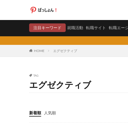
就職活動
転職サイト
注目キーワード
就職活動
転職サイト
転職エー
カテゴリー
HOME
エグゼクティブ
タグ
TAG
20代
日系グ
エグゼクティブ
料金比較
断
東京労働経済組合
株式会社エス・エ
弁護士法人
新着順
人気順
合同労働組合ユニ
声も聞きたくない