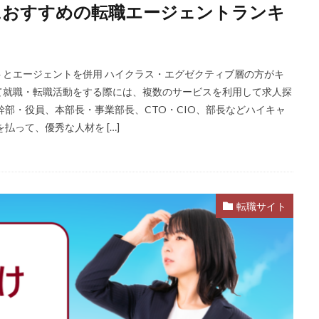
におすすめの転職エージェントランキ
ST
インクル
エージェント
エイチエ
エグゼクティブ
式会社
ナース人材バンク
ネルサポート
募集
介護福祉士
リ
レバウェル看護
レバレジーズ株式会社
わたしNEXT
一覧
とエージェントを併用 ハイクラス・エグゼクティブ層の方がキ
護ワーカー
介護福祉
介護職
リシュウカツ
仕事
仕事探
て就職・転職活動をする際には、複数のサービスを利用して求人探
験談
作業療法士
保育士
保育士人材バンク
信頼できる
幹部・役員、本部長・事業部長、CTO・CIO、部長などハイキャ
払って、優秀な人材を […]
タリコ
リクナビ薬剤師
ネルサポ退職代行
ベンチャー企業
ハ
ハタラクティブ
ビルメンテナンス
ビル設備管理技能士
ファーネ
ファルマスタッフ
ブラック企業
フリーター
マイナビコメデ
ア
マイナビジョブ20's
マイナビパートナーズ紹介
マイナビ介護職
転職サイト
ミドルベンチャー
ミラクス介護
メガベンチャー
メドフィット
ランキング
顔を見るのも嫌
検索