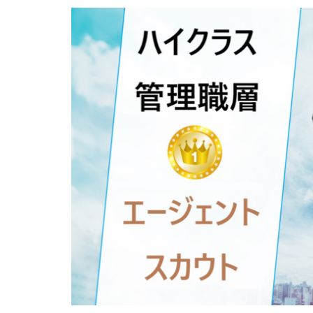
専門学校
就
工学技士人材バン
調理師
資格
退職代行jobs
退職代行みやび
電気工事施工管理
求人募集
涙
看護のお仕事
臨床工学技士
30代
コンサ
きらケア
ク
サイト
おす
スキル無し
ニート
PHA
MEDFit
MT