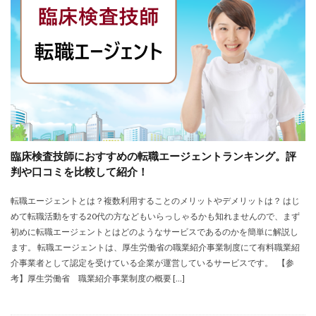
株式会社エス・エム・エス
株式会社エスエムエス
株式会社カメレオン
株式会社トライトキャリア
弁護士法人
建築施工管理士
株式会社リクルートメディカルキャリア
大学院
口コミ
合同労働組合ユニオン
吐き気が止まらない
営業職
固定残業代
土木施工管理士
声も聞きたくない
外資系
大学
大学中退者
臨床検査技師におすすめの転職エージェントランキング。評
失敗
平均年収
女性
嫌い
安い
判や口コミを比較して紹介！
専門学校
就活
就活エージェント
就職
転職エージェントとは？複数利用することのメリットやデメリットは？ はじ
就職shop
就職先
就職活動
めて転職活動をする20代の方などもいらっしゃるかも知れませんので、まず
工学技士人材バンク
株式会社ユニヴ
初めに転職エージェントとはどのようなサービスであるのかを簡単に解説し
検査技師人材バンク
医療技術職
退職代行サービス
ます。 転職エージェントは、厚生労働省の職業紹介事業制度にて有料職業紹
介事業者として認定を受けている企業が運営しているサービスです。 【参
調理師
資格なし
転職
転職エージェント
考】厚生労働省 職業紹介事業制度の概要 […]
転職サイト
転職活動
退職110番
退職代行jobs
退職代行SARABA