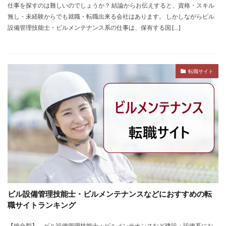
仕事を探すのは難しいのでしょうか？ 結論からお伝えすると、資格・スキル
仕事
仕事探し
体育会
体調不良
体験談
無し・未経験からでも就職・転職出来る会社はあります。 しかしながらビル
作業療法士
保育士
保育士人材バンク
設備管理技能士・ビルメンテナンス系の仕事は、保有する国 […]
信頼できる
公認会計士
准看護師
リタリコ
リクナビ薬剤師
ネルサポ退職代行
ベンチャー企業
転職サイト
ハイクラス
バイリンガル
ハタラクティブ
ビルメンテナンス
ビル設備管理技能士
ファーネットキャリア
ファーマキャリア
ファルマスタッフ
ブラック企業
フリーター
マイナビコメディカル
リアルミーキャリア
マイナビジョブ20's
マイナビパートナーズ紹介
マイナビ介護職
マイナビ薬剤師
ミドルベンチャー
ミラクス介護
メガベンチャー
メドフィット
ビル設備管理技能士・ビルメンテナンスなどにおすすめの転
やばい
やばい会社
ランキング
職サイトランキング
顔を見るのも嫌
【総合型】 ビル設備管理技能士・ビルメンテナンスなど建設・設備系にお