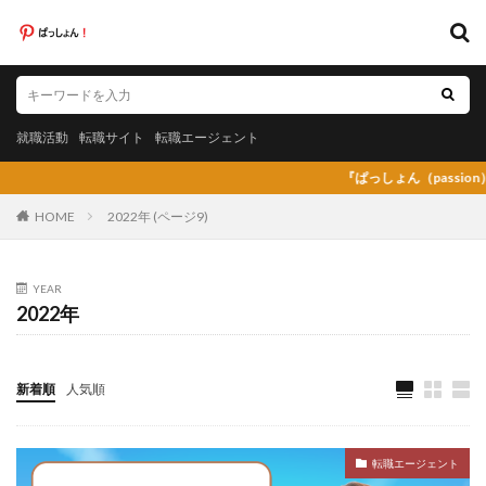
キーワード
就職活動
転職サイト
転職エージェント
就職活動
転職サイト
転職エージェント
カテゴリー
『ぱっしょん（passion）』プレオープ
HOME
2022年 (ページ9)
タグ
YEAR
2022年
20代
日系グローバル企業
弁護士法人あおば
怪しい
放射線技師人材バンク
料理人
料金比較
断られた
新卒
新卒採用
既卒
新着順
人気順
日系グローバル
未経験
弁護士事務所
東京労働経済組合
栄養士
栄養士ワーカー
転職エージェント
栄養士人材バンク
株式会社AXIS
株式会社DYM