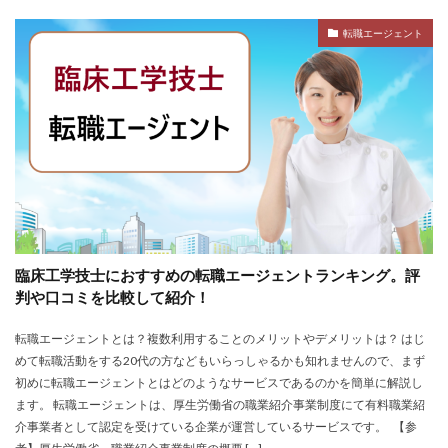
退職代行SARABAユニオン
退職代行ニコイチ
評判
転職エージェント
退職代行みやび
違法
違法性
都道府県別
障害者雇用
障害者雇用バンク
離れたい
電気工事施工管理士
非常識
頭痛がする
語学力
診療放射線技師
比較
相談
求人
求人募集
涙が出る
無料
理学療法士
理系
男性
異業種
登録
監査法人
看護のお仕事
言語聴覚士
看護師
短大
社会福祉士
第二新卒
管理栄養士
給料
臨床工学技士におすすめの転職エージェントランキング。評
臨床工学技士
臨床検査技師
英語力
判や口コミを比較して紹介！
薬キャリAGENT
薬剤師
厳しい
医療介護業界
転職エージェントとは？複数利用することのメリットやデメリットは？ はじ
30代
コンサルティング業界
ガーディアン
めて転職活動をする20代の方などもいらっしゃるかも知れませんので、まず
カイゴジョブエージェント
かいご畑
キャイドラ
初めに転職エージェントとはどのようなサービスであるのかを簡単に解説し
ます。 転職エージェントは、厚生労働省の職業紹介事業制度にて有料職業紹
きらケア
クズ
クラウド
クラッシャー上司
介事業者として認定を受けている企業が運営しているサービスです。 【参
コンサルタント
コンサルティングファーム
サイト