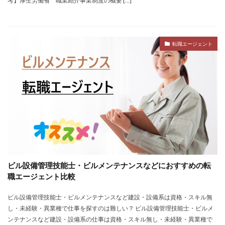
考】厚生労働省 職業紹介事業制度の概要 […]
おすすめ
ジェイック
シェフ
しつこい
しんぷる栄養士
スカウトサービス
スキル無し
スタートアップ
ストレス
スポーツ
トラブル
転職エージェント
お仕事ラボ
エンマン
ニート
PHARMASTAFF
40代
CE
DYM就職
IT業界
JAIC
LITALICO仕事ナビ
ME
MEDFit
MT
OT
PT
エンジニア
PTOPSTワーカー
PTOT人材バンク
Re就活
RT
Simple株式会社
ST
インクル
エージェント
エイチエ
エグゼクティブ
エニーキャリア株式会社
ナース人材バンク
ネルサポート
募集
ビル設備管理技能士・ビルメンテナンスなどにおすすめの転
職エージェント比較
介護福祉士
リハビリ職
レバウェルリハビリ
レバウェル看護
レバレジーズ株式会社
ビル設備管理技能士・ビルメンテナンスなど建設・設備系は資格・スキル無
わたしNEXT
一覧
中退
人材紹介
し・未経験・異業種で仕事を探すのは難しい？ ビル設備管理技能士・ビルメ
ンテナンスなど建設・設備系の仕事は資格・スキル無し・未経験・異業種で
介護ワーカー
介護福祉
介護職
リシュウカツ