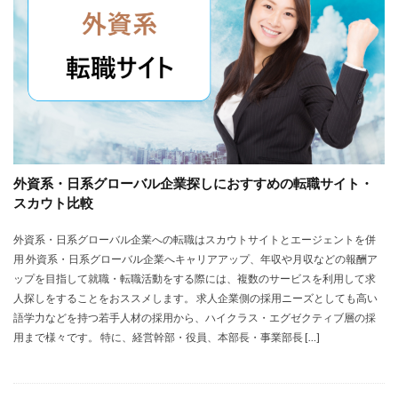
外資系・日系グローバル企業探しにおすすめの転職サイト・
スカウト比較
外資系・日系グローバル企業への転職はスカウトサイトとエージェントを併
用 外資系・日系グローバル企業へキャリアアップ、年収や月収などの報酬ア
ップを目指して就職・転職活動をする際には、複数のサービスを利用して求
人探しをすることをおススメします。 求人企業側の採用ニーズとしても高い
語学力などを持つ若手人材の採用から、ハイクラス・エグゼクティブ層の採
用まで様々です。 特に、経営幹部・役員、本部長・事業部長 […]