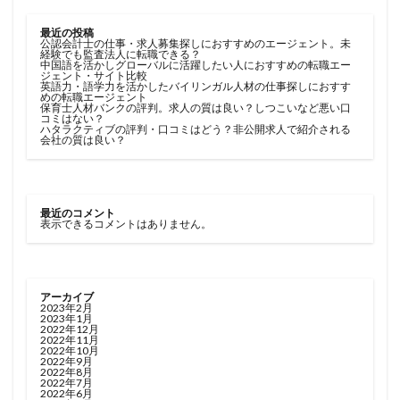
最近の投稿
公認会計士の仕事・求人募集探しにおすすめのエージェント。未
経験でも監査法人に転職できる？
中国語を活かしグローバルに活躍したい人におすすめの転職エー
ジェント・サイト比較
英語力・語学力を活かしたバイリンガル人材の仕事探しにおすす
めの転職エージェント
保育士人材バンクの評判。求人の質は良い？しつこいなど悪い口
コミはない？
ハタラクティブの評判・口コミはどう？非公開求人で紹介される
会社の質は良い？
最近のコメント
表示できるコメントはありません。
アーカイブ
2023年2月
2023年1月
2022年12月
2022年11月
2022年10月
2022年9月
2022年8月
2022年7月
2022年6月